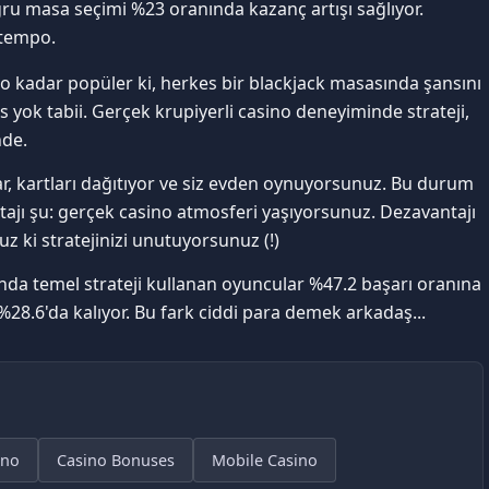
oğru masa seçimi %23 oranında kazanç artışı sağlıyor.
 tempo.
ık o kadar popüler ki, herkes bir blackjack masasında şansını
 yok tabii. Gerçek krupiyerli casino deneyiminde strateji,
nde.
r, kartları dağıtıyor ve siz evden oynuyorsunuz. Bu durum
tajı şu: gerçek casino atmosferi yaşıyorsunuz. Dezavantajı
uz ki stratejinizi unutuyorsunuz (!)
rında temel strateji kullanan oyuncular %47.2 başarı oranına
28.6'da kalıyor. Bu fark ciddi para demek arkadaş...
ino
Casino Bonuses
Mobile Casino