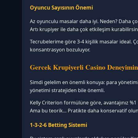
Oyuncu Sayısının Önemi
Az oyunculu masalar daha iyi. Neden? Daha çok 
Artı krupiyer ile daha çok etkileşim kurabilirsin
Tecrubelerime göre 3-4 kişilik masalar ideal.
konsantrasyon bozuluyor.
Gercek Krupiyerli Casino Deneyimin
Simdi gelelim en önemli konuya: para yönetim
yönetimi stratejiden bile önemli.
Kelly Criterion formülüne göre, avantajınız %1 
Ama bu teorik... Pratikte daha konservatif olun
1-3-2-6 Betting Sistemi