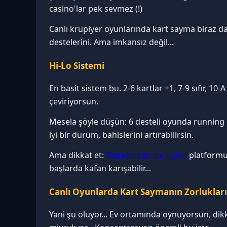
casino'lar pek sevmez (!)
Canlı krupiyer oyunlarında kart sayma biraz d
destelerini. Ama imkansız değil...
Hi-Lo Sistemi
En basit sistem bu. 2-6 kartlar +1, 7-9 sıfır, 1
çeviriyorsun.
Mesela şöyle düşün: 6 desteli oyunda running c
iyi bir durum, bahislerini artırabilirsin.
Ama dikkat et:
Blackjackstratejioyna
platformu
başlarda kafan karışabilir...
Canlı Oyunlarda Kart Saymanın Zorlukları
Yani şu oluyor... Ev ortamında oynuyorsun, dikkat