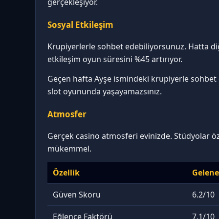
gerçekleşiyor.
Sosyal Etkileşim
Krupiyerlerle sohbet edebiliyorsunuz. Hatta di
etkileşim oyun süresini %45 artırıyor.
Geçen hafta Ayşe ismindeki krupiyerle sohbet 
slot oyununda yaşayamazsınız.
Atmosfer
Gerçek casino atmosferi evinizde. Stüdyolar öz
mükemmel.
Özellik
Gelene
Güven Skoru
6.2/10
Eğlence Faktörü
7.1/10