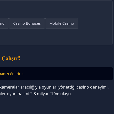
ino
Casino Bonuses
Mobile Casino
 Çalışır?
nızı öneririz.
kameralar aracılığıyla oyunları yönettiği casino deneyimi.
aler oyun hacmi 2.8 milyar TL'ye ulaştı.