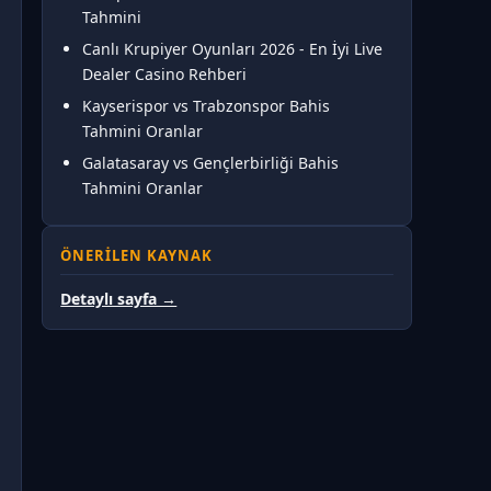
Tahmini
Canlı Krupiyer Oyunları 2026 - En İyi Live
Dealer Casino Rehberi
Kayserispor vs Trabzonspor Bahis
Tahmini Oranlar
Galatasaray vs Gençlerbirliği Bahis
Tahmini Oranlar
ÖNERILEN KAYNAK
Detaylı sayfa →