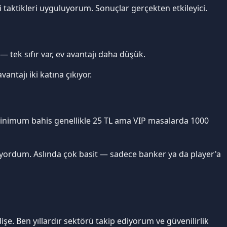
 taktikleri uyguluyorum. Sonuçlar gerçekten etkileyici.
 — tek sıfır var, ev avantajı daha düşük.
antajı iki katına çıkıyor.
 Minimum bahis genellikle 25 TL ama VIP masalarda 1000
yordum. Aslında çok basit — sadece banker ya da player'a
e. Ben yıllardır sektörü takip ediyorum ve güvenilirlik