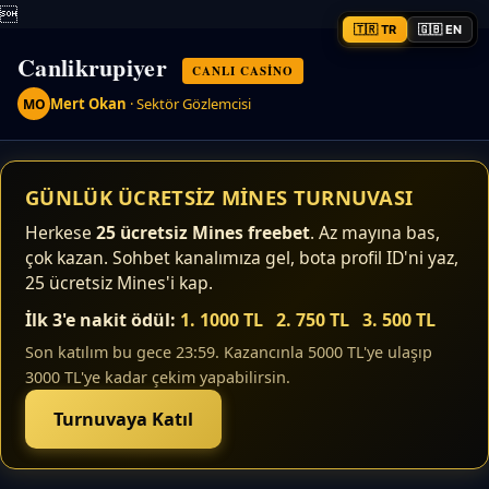

🇹🇷 TR
🇬🇧 EN
Canlikrupiyer
CANLI CASINO
Mert Okan
· Sektör Gözlemcisi
MO
GÜNLÜK ÜCRETSİZ MİNES TURNUVASI
Herkese
25 ücretsiz Mines freebet
. Az mayına bas,
çok kazan. Sohbet kanalımıza gel, bota profil ID'ni yaz,
25 ücretsiz Mines'i kap.
İlk 3'e nakit ödül:
1. 1000 TL
2. 750 TL
3. 500 TL
Son katılım bu gece 23:59. Kazancınla 5000 TL'ye ulaşıp
3000 TL'ye kadar çekim yapabilirsin.
Turnuvaya Katıl