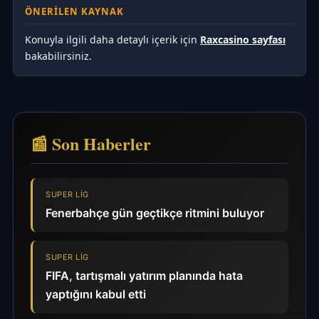
ÖNERILEN KAYNAK
Konuyla ilgili daha detaylı içerik için
Raxcasino sayfası
bakabilirsiniz.
📰 Son Haberler
SUPER LIG
Fenerbahçe gün geçtikçe ritmini buluyor
SUPER LIG
FIFA, tartışmalı yatırım planında hata
yaptığını kabul etti