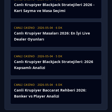
Canlı Krupiyer Blackjack Stratejileri 2026 -
Kart Sayma ve Masa Seçimi
CANLI CASINO · 2026-05-04 · 6 DK
Canlı Krupiyer Masaları 2026: En İyi Live
Dealer Oyunları
CANLI CASINO · 2026-05-04 · 5 DK
Canlı Krupiyer Blackjack Stratejileri: 2026
Kapsamlı Analizi
CANLI CASINO · 2026-05-04 · 6 DK
Canli Krupiyer Baccarat Rehberi 2026:
Banker vs Player Analizi