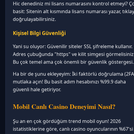
Hic denediniz mi lisans numarasını kontrol etmeyi? Ç
basit: Sitenin alt kısmında lisans numarası yazar, tıkla
doğrulayabilirsiniz.
Kişisel Bilgi Güvenliği
Yani su oluyor: Güvenilir siteler SSL şifreleme kullanır.
Adres çubuğunda "https" ve kilit simgesi görmelisiniz
Bu çok temel ama çok önemli bir güvenlik göstergesi.
Ha bir de şunu ekleyeyim: İki faktörlü doğrulama (2FA
mutlaka açın! Bu basit adım hesabınızı %99.9 daha
güvenli hale getiriyor.
Mobil Canlı Casino Deneyimi Nasıl?
Şu an en çok gördüğüm trend mobil oyun! 2026
istatistiklerine göre, canlı casino oyuncularının %67'si