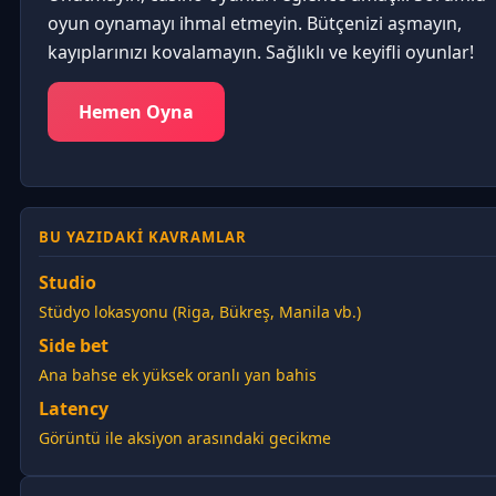
oyun oynamayı ihmal etmeyin. Bütçenizi aşmayın,
kayıplarınızı kovalamayın. Sağlıklı ve keyifli oyunlar!
Hemen Oyna
BU YAZIDAKI KAVRAMLAR
Studio
Stüdyo lokasyonu (Riga, Bükreş, Manila vb.)
Side bet
Ana bahse ek yüksek oranlı yan bahis
Latency
Görüntü ile aksiyon arasındaki gecikme