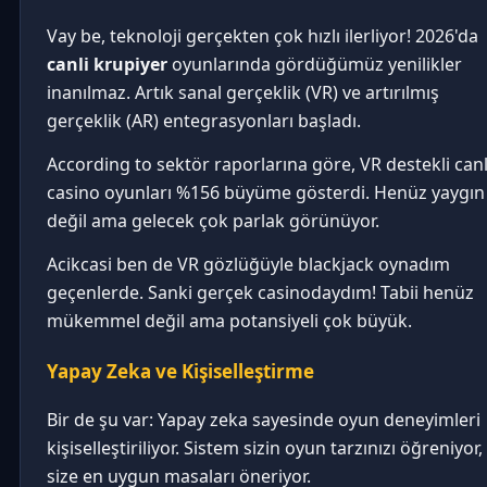
Vay be, teknoloji gerçekten çok hızlı ilerliyor! 2026'da
canli krupiyer
oyunlarında gördüğümüz yenilikler
inanılmaz. Artık sanal gerçeklik (VR) ve artırılmış
gerçeklik (AR) entegrasyonları başladı.
According to sektör raporlarına göre, VR destekli canl
casino oyunları %156 büyüme gösterdi. Henüz yaygın
değil ama gelecek çok parlak görünüyor.
Acikcasi ben de VR gözlüğüyle blackjack oynadım
geçenlerde. Sanki gerçek casinodaydım! Tabii henüz
mükemmel değil ama potansiyeli çok büyük.
Yapay Zeka ve Kişiselleştirme
Bir de şu var: Yapay zeka sayesinde oyun deneyimleri
kişiselleştiriliyor. Sistem sizin oyun tarzınızı öğreniyor,
size en uygun masaları öneriyor.