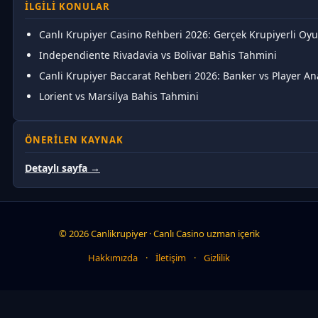
İLGILI KONULAR
Canlı Krupiyer Casino Rehberi 2026: Gerçek Krupiyerli Oyu
Independiente Rivadavia vs Bolivar Bahis Tahmini
Canli Krupiyer Baccarat Rehberi 2026: Banker vs Player Ana
Lorient vs Marsilya Bahis Tahmini
ÖNERILEN KAYNAK
Detaylı sayfa →
© 2026 Canlikrupiyer · Canlı Casino uzman içerik
Hakkımızda
·
İletişim
·
Gizlilik