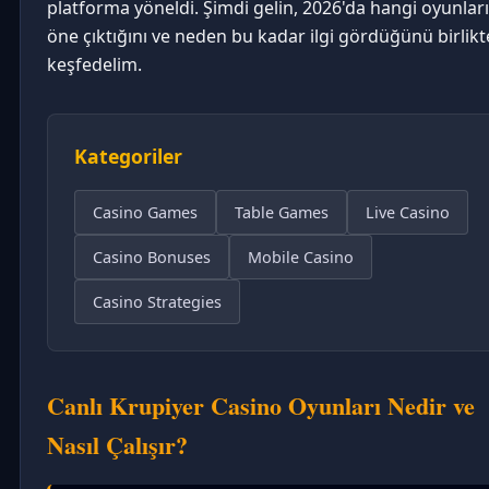
platforma yöneldi. Şimdi gelin, 2026'da hangi oyunlar
öne çıktığını ve neden bu kadar ilgi gördüğünü birlikt
keşfedelim.
Kategoriler
Casino Games
Table Games
Live Casino
Casino Bonuses
Mobile Casino
Casino Strategies
Canlı Krupiyer Casino Oyunları Nedir ve
Nasıl Çalışır?