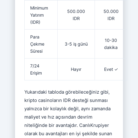
Minimum
500.000
50.000
Yatırım
IDR
IDR
(IDR)
Para
10-30
Çekme
3-5 iş günü
dakika
Süresi
7/24
Hayır
Evet ✓
Erişim
Yukarıdaki tabloda görebileceğiniz gibi,
kripto casinoların IDR desteği sunması
yalnızca bir kolaylık değil, aynı zamanda
maliyet ve hız açısından devrim
niteliğinde bir avantajdır. CanlıKrupiyer
olarak bu avantajları en iyi şekilde sunan