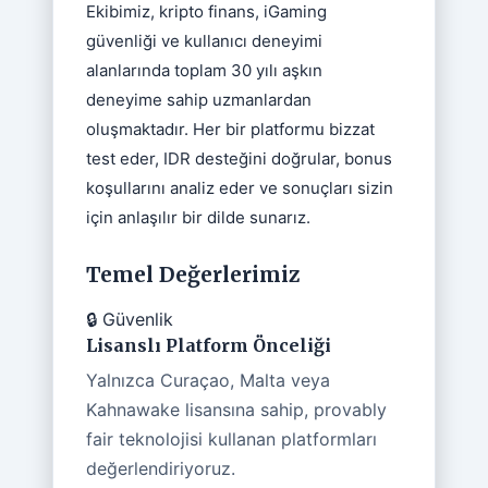
Ekibimiz, kripto finans, iGaming
güvenliği ve kullanıcı deneyimi
alanlarında toplam 30 yılı aşkın
deneyime sahip uzmanlardan
oluşmaktadır. Her bir platformu bizzat
test eder, IDR desteğini doğrular, bonus
koşullarını analiz eder ve sonuçları sizin
için anlaşılır bir dilde sunarız.
Temel Değerlerimiz
🔒 Güvenlik
Lisanslı Platform Önceliği
Yalnızca Curaçao, Malta veya
Kahnawake lisansına sahip, provably
fair teknolojisi kullanan platformları
değerlendiriyoruz.