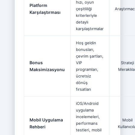
hızı, oyun
Platform
çeşitliliği
Araştırmacı
Karşılaştırması
kriterleriyle
detaylı
karşılaştırmalar
Hoş geldin
bonusları,
çevrim şartları,
Bonus
VIP
Strateji
Maksimizasyonu
programları,
Meraklıla
ücretsiz
dönüş
fırsatları
iOS/Android
uygulama
incelemeleri,
Mobil Uygulama
Mobil
performans
Rehberi
Kullanıcıl
testleri, mobil