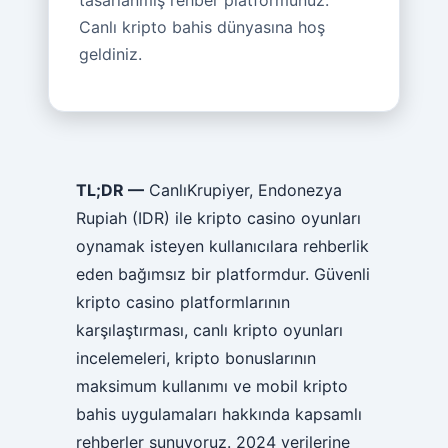
tasarlanmış rehber platformunuz.
Canlı kripto bahis dünyasına hoş
geldiniz.
TL;DR —
CanlıKrupiyer, Endonezya
Rupiah (IDR) ile kripto casino oyunları
oynamak isteyen kullanıcılara rehberlik
eden bağımsız bir platformdur. Güvenli
kripto casino platformlarının
karşılaştırması, canlı kripto oyunları
incelemeleri, kripto bonuslarının
maksimum kullanımı ve mobil kripto
bahis uygulamaları hakkında kapsamlı
rehberler sunuyoruz. 2024 verilerine