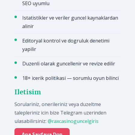
SEO uyumlu
Istatistikler ve veriler guncel kaynaklardan
alinir
Editoryal kontrol ve dogruluk denetimi
yapilir
Duzenli olarak guncellenir ve revize edilir
18+ icerik politikasi — sorumlu oyun bilinci
Iletisim
Sorulariniz, onerileriniz veya duzeltme
talepleriniz icin bize Telegram uzerinden
ulasabilirsiniz:
@raxcasinoguncelgiris
Ana Sayfaya Don