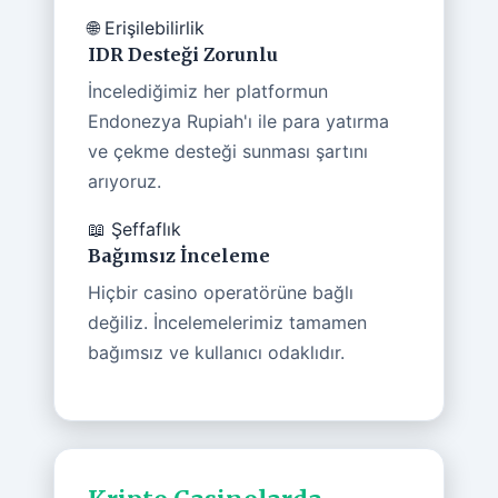
🌐 Erişilebilirlik
IDR Desteği Zorunlu
İncelediğimiz her platformun
Endonezya Rupiah'ı ile para yatırma
ve çekme desteği sunması şartını
arıyoruz.
📖 Şeffaflık
Bağımsız İnceleme
Hiçbir casino operatörüne bağlı
değiliz. İncelemelerimiz tamamen
bağımsız ve kullanıcı odaklıdır.