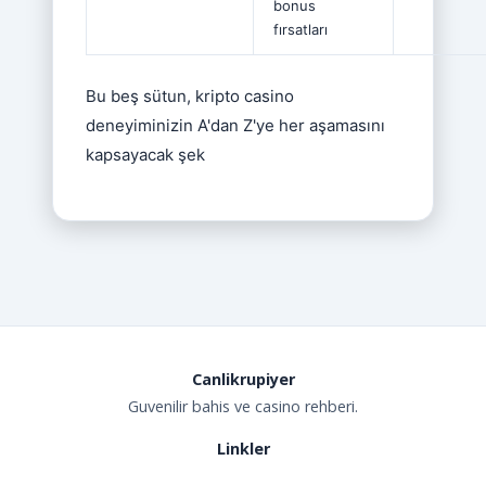
bonus
fırsatları
Bu beş sütun, kripto casino
deneyiminizin A'dan Z'ye her aşamasını
kapsayacak şek
Canlikrupiyer
Guvenilir bahis ve casino rehberi.
Linkler