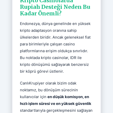
Kripto Casinolarda
Rupiah Desteği Neden Bu
Kadar Önemli?
Endonezya, dünya genelinde en yüksek
kripto adaptasyon oranına sahip
ülkelerden biridir. Ancak geleneksel fiat
para birimleriyle çalışan casino
platformlarına erişim oldukça sınırlıdır.
Bu noktada kripto casinolar, IDR ile
kripto dönüşümü sağlayarak benzersiz
bir köprü görevi üstlenir.
CanlıKrupiyer olarak bizim odak
noktamız, bu dönüşüm sürecinin
kullanıcılar için
en düşük komisyon, en
hızlı işlem süresi ve en yüksek güvenlik
standartlarıyla gerçekleşmesini sağlayan