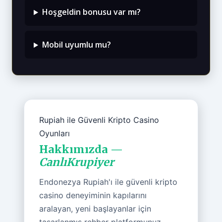
Hoşgeldin bonusu var mı?
Mobil uyumlu mu?
Rupiah ile Güvenli Kripto Casino
Oyunları
Hakkımızda —
CanlıKrupiyer
Endonezya Rupiah'ı ile güvenli kripto
casino deneyiminin kapılarını
aralayan, yeni başlayanlar için