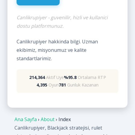
Canlikrupiyer - guvenilir, hizli ve kullanici
dostu platformunuz.
Canlikrupiyer hakkinda bilgi. Uzman
ekibimiz, misyonumuz ve kalite
standartlarimiz.
214,364
Aktif Uye
%95.8
Ortalama RTP
4,395
Oyun
781
Gunluk Kazanan
Ana Sayfa
›
About
›
Index
Canlikrupiyer, Blackjack stratejisi, rulet