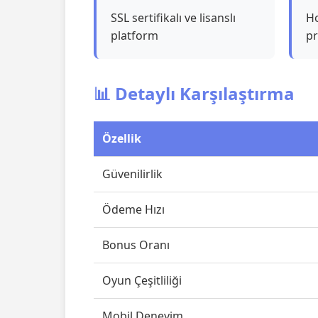
SSL sertifikalı ve lisanslı
Ho
platform
p
📊 Detaylı Karşılaştırma
Özellik
Güvenilirlik
Ödeme Hızı
Bonus Oranı
Oyun Çeşitliliği
Mobil Deneyim