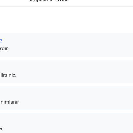
?
rdır.
irsiniz.
nımlanır.
r.