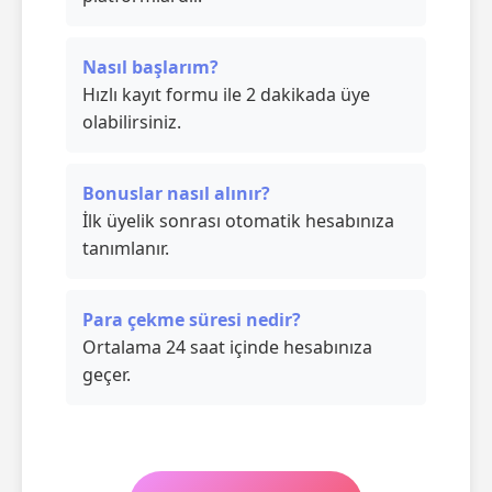
Nasıl başlarım?
Hızlı kayıt formu ile 2 dakikada üye
olabilirsiniz.
Bonuslar nasıl alınır?
İlk üyelik sonrası otomatik hesabınıza
tanımlanır.
Para çekme süresi nedir?
Ortalama 24 saat içinde hesabınıza
geçer.