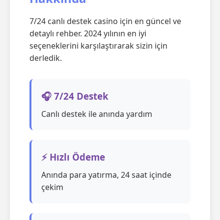
7/24 canlı destek casino için en güncel ve
detaylı rehber. 2024 yılının en iyi
seçeneklerini karşılaştırarak sizin için
derledik.
🎧 7/24 Destek
Canlı destek ile anında yardım
⚡ Hızlı Ödeme
Anında para yatırma, 24 saat içinde
çekim