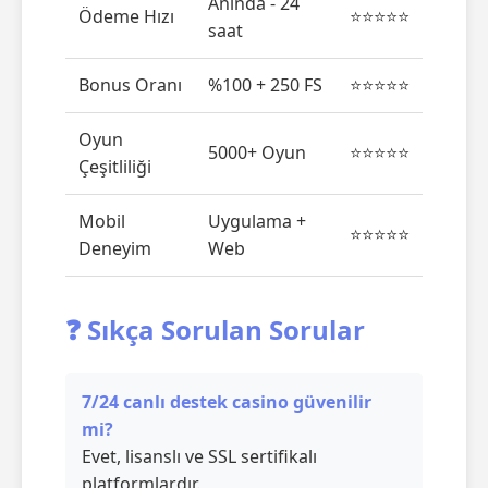
Anında - 24
Ödeme Hızı
⭐⭐⭐⭐⭐
saat
Bonus Oranı
%100 + 250 FS
⭐⭐⭐⭐⭐
Oyun
5000+ Oyun
⭐⭐⭐⭐⭐
Çeşitliliği
Mobil
Uygulama +
⭐⭐⭐⭐⭐
Deneyim
Web
❓ Sıkça Sorulan Sorular
7/24 canlı destek casino güvenilir
mi?
Evet, lisanslı ve SSL sertifikalı
platformlardır.