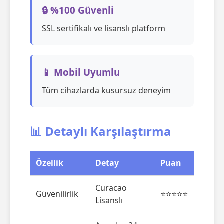
🔒 %100 Güvenli
SSL sertifikalı ve lisanslı platform
📱 Mobil Uyumlu
Tüm cihazlarda kusursuz deneyim
📊 Detaylı Karşılaştırma
Özellik
Detay
Puan
Curacao
Güvenilirlik
⭐⭐⭐⭐⭐
Lisanslı