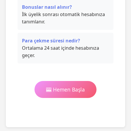
Bonuslar nasıl alınır?
İlk üyelik sonrası otomatik hesabınıza
tanımlanır.
Para çekme süresi nedir?
Ortalama 24 saat içinde hesabınıza
geçer.
🎰 Hemen Başla