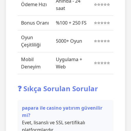
Anında - 24
Ödeme Hızı
⭐⭐⭐⭐⭐
saat
Bonus Oranı
%100 + 250 FS
⭐⭐⭐⭐⭐
Oyun
5000+ Oyun
⭐⭐⭐⭐⭐
Çeşitliliği
Mobil
Uygulama +
⭐⭐⭐⭐⭐
Deneyim
Web
❓ Sıkça Sorulan Sorular
papara ile casino yatırım güvenilir
mi?
Evet, lisanslı ve SSL sertifikalı
platformlardır.