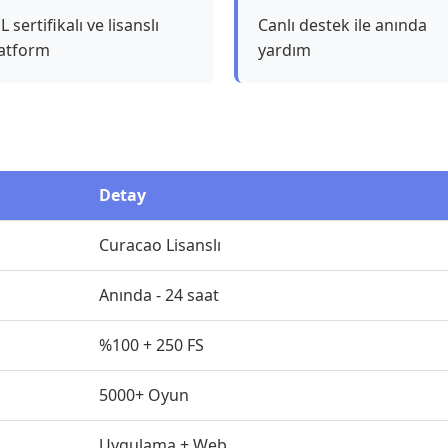
L sertifikalı ve lisanslı
Canlı destek ile anında
atform
yardım
Detay
Curacao Lisanslı
Anında - 24 saat
%100 + 250 FS
5000+ Oyun
Uygulama + Web