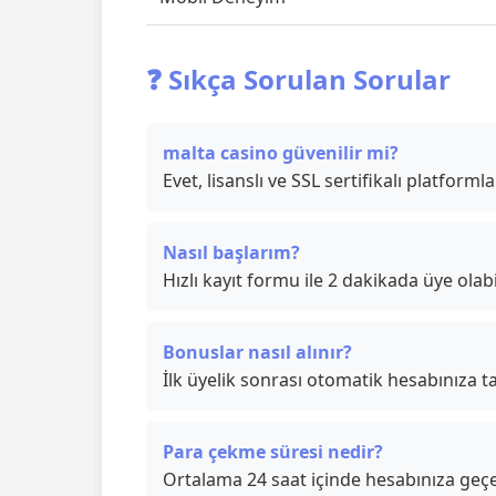
❓ Sıkça Sorulan Sorular
malta casino güvenilir mi?
Evet, lisanslı ve SSL sertifikalı platformla
Nasıl başlarım?
Hızlı kayıt formu ile 2 dakikada üye olabil
Bonuslar nasıl alınır?
İlk üyelik sonrası otomatik hesabınıza ta
Para çekme süresi nedir?
Ortalama 24 saat içinde hesabınıza geçe