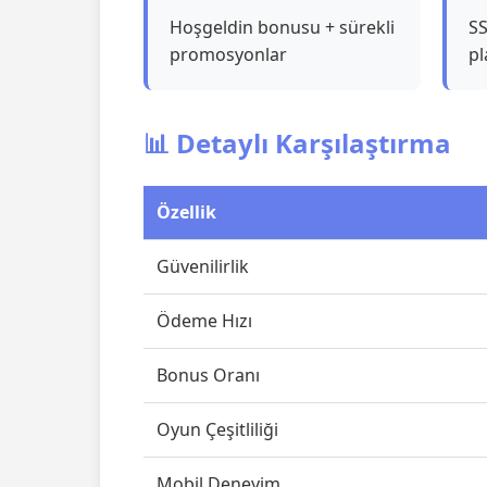
Hoşgeldin bonusu + sürekli
SS
promosyonlar
pl
📊 Detaylı Karşılaştırma
Özellik
Güvenilirlik
Ödeme Hızı
Bonus Oranı
Oyun Çeşitliliği
Mobil Deneyim