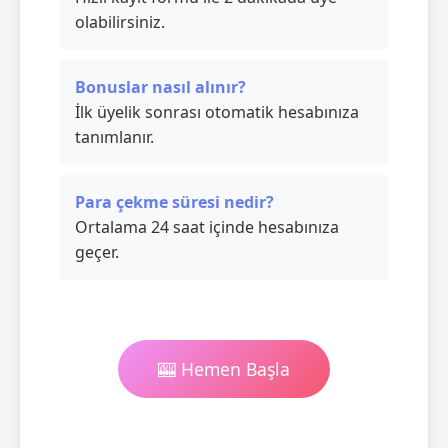
olabilirsiniz.
Bonuslar nasıl alınır?
İlk üyelik sonrası otomatik hesabınıza
tanımlanır.
Para çekme süresi nedir?
Ortalama 24 saat içinde hesabınıza
geçer.
🎰 Hemen Başla