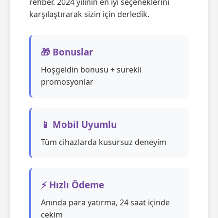
rehber. 2024 yılının en iyi seçeneklerini
karşılaştırarak sizin için derledik.
🎁 Bonuslar
Hoşgeldin bonusu + sürekli
promosyonlar
📱 Mobil Uyumlu
Tüm cihazlarda kusursuz deneyim
⚡ Hızlı Ödeme
Anında para yatırma, 24 saat içinde
çekim