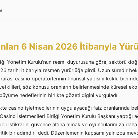
i
nları 6 Nisan 2026 İtibarıyla Yürü
rliği Yönetim Kurulu'nun resmi duyurusuna göre, sektörü doğ
026 tarihi itibarıyla resmen yürürlüğe girdi. Uzun süredir b
rarası casino operatörlerinin finansal yapısını köklü biçimde
k yetkilileri, söz konusu oranların belirlenmesinde küresel ek
büyüme hedeflerinin birlikte gözetildiğini vurguladı.
kte casino işletmecilerinin uygulayacağı faiz oranlarında bel
 Casino İşletmecileri Birliği Yönetim Kurulu Başkanı yaptığı 
li istikrarını güvence altına almak ve oyuncularımıza daha 
itik bir adımdır" dedi. Düzenlemenin kapsamı yalnızca mevcut