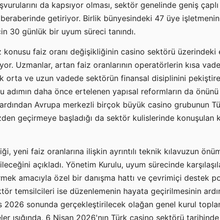
şvurularını da kapsıyor olması, sektör genelinde geniş çaplı
beraberinde getiriyor. Birlik bünyesindeki 47 üye işletmeni
in 30 günlük bir uyum süreci tanındı.
z konusu faiz oranı değişikliğinin casino sektörü üzerindeki 
ıyor. Uzmanlar, artan faiz oranlarının operatörlerin kısa vadel
cak orta ve uzun vadede sektörün finansal disiplinini pekiştir
bu adımın daha önce ertelenen yapısal reformların da önünü
ardından Avrupa merkezli birçok büyük casino grubunun Tü
gözden geçirmeye başladığı da sektör kulislerinde konuşulan 
liği, yeni faiz oranlarına ilişkin ayrıntılı teknik kılavuzun ön
ileceğini açıkladı. Yönetim Kurulu, uyum sürecinde karşılaşıl
irmek amacıyla özel bir danışma hattı ve çevrimiçi destek po
ktör temsilcileri ise düzenlemenin hayata geçirilmesinin ard
 2026 sonunda gerçekleştirilecek olağan genel kurul toplan
eler ışığında, 6 Nisan 2026'nın Türk casino sektörü tarihind