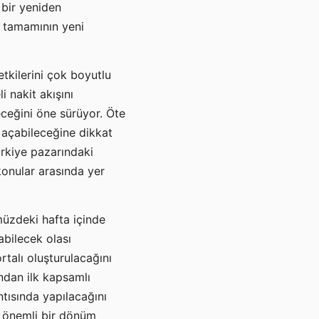
 bir yeniden
n tamamının yeni
etkilerini çok boyutlu
i nakit akışını
eceğini öne sürüyor. Öte
 açabileceğine dikkat
rkiye pazarındaki
konular arasında yer
ümüzdeki hafta içinde
abilecek olası
rtalı oluşturulacağını
ından ilk kapsamlı
tısında yapılacağını
e önemli bir dönüm