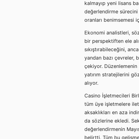
kalmayıp yeni lisans ba
değerlendirme sürecini 
oranları benimsemesi iç
Ekonomi analistleri, sö
bir perspektiften ele al
sıkıştırabileceğini, an
yandan bazı çevreler, 
çekiyor. Düzenlemenin 
yatırım stratejilerini 
alıyor.
Casino İşletmecileri Bir
tüm üye işletmelere ilet
aksaklıkları en aza ind
da sözlerine ekledi. Se
değerlendirmenin Mayıs
belirtti. Tüm bu gelişm