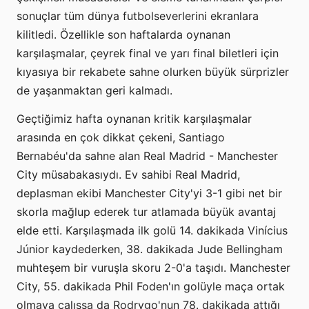
sonuçlar tüm dünya futbolseverlerini ekranlara
kilitledi. Özellikle son haftalarda oynanan
karşılaşmalar, çeyrek final ve yarı final biletleri için
kıyasıya bir rekabete sahne olurken büyük sürprizler
de yaşanmaktan geri kalmadı.
Geçtiğimiz hafta oynanan kritik karşılaşmalar
arasında en çok dikkat çekeni, Santiago
Bernabéu'da sahne alan Real Madrid - Manchester
City müsabakasıydı. Ev sahibi Real Madrid,
deplasman ekibi Manchester City'yi 3-1 gibi net bir
skorla mağlup ederek tur atlamada büyük avantaj
elde etti. Karşılaşmada ilk golü 14. dakikada Vinícius
Júnior kaydederken, 38. dakikada Jude Bellingham
muhteşem bir vuruşla skoru 2-0'a taşıdı. Manchester
City, 55. dakikada Phil Foden'ın golüyle maça ortak
olmaya çalışsa da Rodrygo'nun 78. dakikada attığı