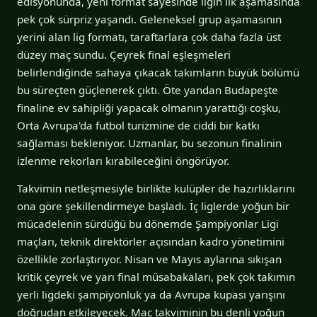
edisyonunda, yeni format sayesinde ligin ilk aşamasında
pek çok sürpriz yaşandı. Geleneksel grup aşamasının
yerini alan lig formatı, taraftarlara çok daha fazla üst
düzey maç sundu. Çeyrek final eşleşmeleri
belirlendiğinde sahaya çıkacak takımların büyük bölümü
bu süreçten güçlenerek çıktı. Öte yandan Budapeşte
finaline ev sahipliği yapacak olmanın yarattığı coşku,
Orta Avrupa'da futbol turizmine de ciddi bir katkı
sağlaması bekleniyor. Uzmanlar, bu sezonun finalinin
izlenme rekorları kırabileceğini öngörüyor.
Takvimin netleşmesiyle birlikte kulüpler de hazırlıklarını
ona göre şekillendirmeye başladı. İç liglerde yoğun bir
mücadelenin sürdüğü bu dönemde Şampiyonlar Ligi
maçları, teknik direktörler açısından kadro yönetimini
özellikle zorlaştırıyor. Nisan ve Mayıs aylarına sıkışan
kritik çeyrek ve yarı final müsabakaları, pek çok takımın
yerli ligdeki şampiyonluk ya da Avrupa kupası yarışını
doğrudan etkileyecek. Maç takviminin bu denli yoğun