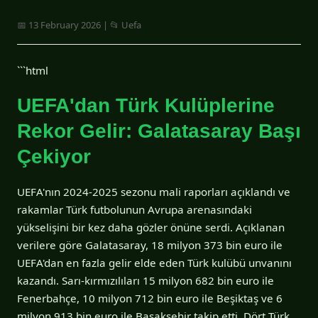
📅 13 February 2026 | 📂 Uefa
```html
UEFA'dan Türk Kulüplerine
Rekor Gelir: Galatasaray Başı
Çekiyor
UEFA'nın 2024-2025 sezonu mali raporları açıklandı ve
rakamlar Türk futbolunun Avrupa arenasındaki
yükselişini bir kez daha gözler önüne serdi. Açıklanan
verilere göre Galatasaray, 18 milyon 373 bin euro ile
UEFA'dan en fazla gelir elde eden Türk kulübü unvanını
kazandı. Sarı-kırmızılıları 15 milyon 682 bin euro ile
Fenerbahçe, 10 milyon 712 bin euro ile Beşiktaş ve 6
milyon 913 bin euro ile Başakşehir takip etti. Dört Türk