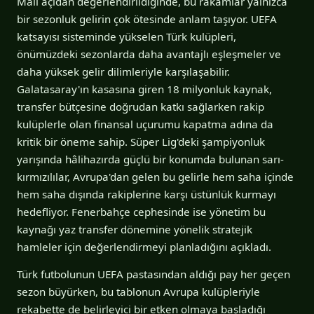
Mali açıdan değerlendirildiğinde, bu rakamlar yalnızca
bir sezonluk gelirin çok ötesinde anlam taşıyor. UEFA
katsayısı sisteminde yükselen Türk kulüpleri,
önümüzdeki sezonlarda daha avantajlı eşleşmeler ve
daha yüksek gelir dilimleriyle karşılaşabilir.
Galatasaray'ın kasasına giren 18 milyonluk kaynak,
transfer bütçesine doğrudan katkı sağlarken rakip
kulüplerle olan finansal uçurumu kapatma adına da
kritik bir öneme sahip. Süper Lig'deki şampiyonluk
yarışında hâlihazırda güçlü bir konumda bulunan sarı-
kırmızılılar, Avrupa'dan gelen bu gelirle hem saha içinde
hem saha dışında rakiplerine karşı üstünlük kurmayı
hedefliyor. Fenerbahçe cephesinde ise yönetim bu
kaynağı yaz transfer dönemine yönelik stratejik
hamleler için değerlendirmeyi planladığını açıkladı.
Türk futbolunun UEFA pastasından aldığı pay her geçen
sezon büyürken, bu tablonun Avrupa kulüpleriyle
rekabette de belirleyici bir etken olmaya başladığı