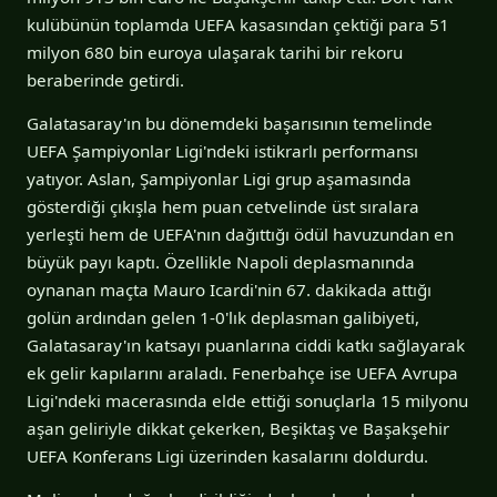
kulübünün toplamda UEFA kasasından çektiği para 51
milyon 680 bin euroya ulaşarak tarihi bir rekoru
beraberinde getirdi.
Galatasaray'ın bu dönemdeki başarısının temelinde
UEFA Şampiyonlar Ligi'ndeki istikrarlı performansı
yatıyor. Aslan, Şampiyonlar Ligi grup aşamasında
gösterdiği çıkışla hem puan cetvelinde üst sıralara
yerleşti hem de UEFA'nın dağıttığı ödül havuzundan en
büyük payı kaptı. Özellikle Napoli deplasmanında
oynanan maçta Mauro Icardi'nin 67. dakikada attığı
golün ardından gelen 1-0'lık deplasman galibiyeti,
Galatasaray'ın katsayı puanlarına ciddi katkı sağlayarak
ek gelir kapılarını araladı. Fenerbahçe ise UEFA Avrupa
Ligi'ndeki macerasında elde ettiği sonuçlarla 15 milyonu
aşan geliriyle dikkat çekerken, Beşiktaş ve Başakşehir
UEFA Konferans Ligi üzerinden kasalarını doldurdu.