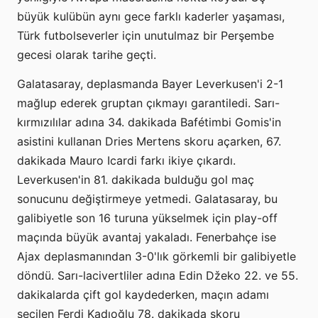
büyük kulübün aynı gece farklı kaderler yaşaması,
Türk futbolseverler için unutulmaz bir Perşembe
gecesi olarak tarihe geçti.
Galatasaray, deplasmanda Bayer Leverkusen'i 2-1
mağlup ederek gruptan çıkmayı garantiledi. Sarı-
kırmızılılar adına 34. dakikada Bafétimbi Gomis'in
asistini kullanan Dries Mertens skoru açarken, 67.
dakikada Mauro Icardi farkı ikiye çıkardı.
Leverkusen'in 81. dakikada bulduğu gol maç
sonucunu değiştirmeye yetmedi. Galatasaray, bu
galibiyetle son 16 turuna yükselmek için play-off
maçında büyük avantaj yakaladı. Fenerbahçe ise
Ajax deplasmanından 3-0'lık görkemli bir galibiyetle
döndü. Sarı-lacivertliler adına Edin Džeko 22. ve 55.
dakikalarda çift gol kaydederken, maçın adamı
seçilen Ferdi Kadıoğlu 78. dakikada skoru