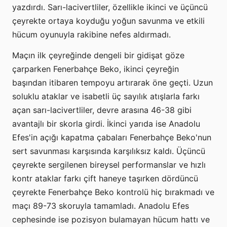
yazdırdı. Sarı-lacivertliler, özellikle ikinci ve üçüncü
çeyrekte ortaya koyduğu yoğun savunma ve etkili
hücum oyunuyla rakibine nefes aldırmadı.
Maçın ilk çeyreğinde dengeli bir gidişat göze
çarparken Fenerbahçe Beko, ikinci çeyreğin
başından itibaren tempoyu artırarak öne geçti. Uzun
soluklu ataklar ve isabetli üç sayılık atışlarla farkı
açan sarı-lacivertliler, devre arasına 46-38 gibi
avantajlı bir skorla girdi. İkinci yarıda ise Anadolu
Efes'in açığı kapatma çabaları Fenerbahçe Beko'nun
sert savunması karşısında karşılıksız kaldı. Üçüncü
çeyrekte sergilenen bireysel performanslar ve hızlı
kontr ataklar farkı çift haneye taşırken dördüncü
çeyrekte Fenerbahçe Beko kontrolü hiç bırakmadı ve
maçı 89-73 skoruyla tamamladı. Anadolu Efes
cephesinde ise pozisyon bulamayan hücum hattı ve