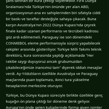
şans tanınan bir kura çektiği söylenebilir. FIFA Dünya
Sıralaması'nda Türkiye'nin önünde yer alan ABD,
organizasyonun ana ev sahiplerinden biri sıfatıyla ciddi
bir baskı ve taraftar desteğiyle sahaya çıkacak. Buna
karşın Avustralya'nın 2022 Dünya Kupası'nda çeyrek
finale kadar uzanan performansı ve tecrübeli kadrosu
göz ardı edilmemeli. Paraguay ise son dönemdeki
CONMEBOL eleme performansıyla sürpriz yapabilecek
rakipler arasında gösteriliyor. Türkiye Milli Takımı teknik
direktörü, kura sonrasında yaptığı açıklamada "Her
rakibe saygı duyuyoruz ancak grubumuzdan
çıkabileceğimize inancımız tam" diyerek iddialı mesajlar
verdi. Ay-Yıldızlıların özellikle Avustralya ve Paraguay
maçlarında puan toplaması, ikinci tura yükselme
hesaplarının merkezine oturuyor.
Türkiye, bu Dünya Kupası süreciyle birlikte özellikle genç
kuşağın ön plana çıktığı bir döneme denk geliyor.
Avrupa'nın önde gelen kulüplerinde forma giyen isimler