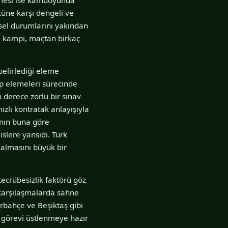
cüne karşı dengeli ve
iksel durumlarını yakından
ım kampı, maçtan birkaç
elirlediği eleme
up elemeleri sürecinde
n derece zorlu bir sınav
ızlı kontratak anlayışıyla
ının buna göre
islere yansıdı. Türk
 almasını büyük bir
ecrübesizlik faktörü göz
 karşılaşmalarda sahne
erbahçe ve Beşiktaş gibi
a görevi üstlenmeye hazır