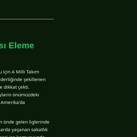
ası Eleme
 için A Milli Takım
derliğinde şekillenen
e dikkat çekti.
tayların önümüzdeki
y Amerika'da
ın önde gelen liglerinde
alarda yaşanan sakatlık
ilmesi ise kamuoyunda