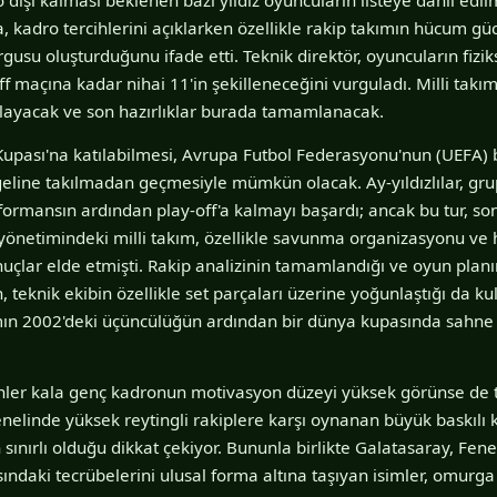
a, kadro tercihlerini açıklarken özellikle rakip takımın hücum gü
kurgusu oluşturduğunu ifade etti. Teknik direktör, oyuncuların fiz
-off maçına kadar nihai 11'in şekilleneceğini vurguladı. Milli tak
şlayacak ve son hazırlıklar burada tamamlanacak.
upası'na katılabilmesi, Avrupa Futbol Federasyonu'nun (UEFA) b
geline takılmadan geçmesiyle mümkün olacak. Ay-yıldızlılar, gr
erformansın ardından play-off'a kalmayı başardı; ancak bu tur, so
a yönetimindeki milli takım, özellikle savunma organizasyonu ve h
çlar elde etmişti. Rakip analizinin tamamlandığı ve oyun plan
 teknik ekibin özellikle set parçaları üzerine yoğunlaştığı da kul
kımın 2002'deki üçüncülüğün ardından bir dünya kupasında sahne
ünler kala genç kadronun motivasyon düzeyi yüksek görünse de t
nelinde yüksek reytingli rakiplere karşı oynanan büyük baskılı
 sınırlı olduğu dikkat çekiyor. Bununla birlikte Galatasaray, Fen
ındaki tecrübelerini ulusal forma altına taşıyan isimler, omurg