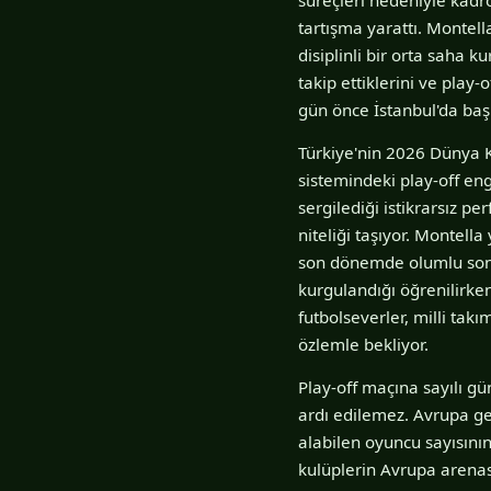
tartışma yarattı. Montell
disiplinli bir orta saha 
takip ettiklerini ve play
gün önce İstanbul'da ba
Türkiye'nin 2026 Dünya K
sistemindeki play-off en
sergilediği istikrarsız p
niteliği taşıyor. Montell
son dönemde olumlu sonu
kurgulandığı öğrenilirken,
futbolseverler, milli ta
özlemle bekliyor.
Play-off maçına sayılı g
ardı edilemez. Avrupa ge
alabilen oyuncu sayısının
kulüplerin Avrupa arenas