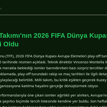
im
i Takımı'nın 2026 FIFA Dünya Kup
i Oldu
nu (TFF), 2026 FIFA Dünya Kupası Avrupa Elemeleri play-off turu
tarihinde resmen açıkladı. Teknik direktör Vincenzo Montella li
k merakla beklediği isimler barındırırken bazı sürpriz tercihler d
klamada, play-off turundaki rakip ve maç tarihleri ile ilgili de
şılacağı belirtildi. Milli takım, bu kritik eşikten geçerek Kuze
rganizasyona katılma hayalini gerçeğe dönüştürmek istiyor.
rformanslarıyla öne çıkan isimler ağırlıklı yer alırken, Avrupa'n
şaşırtıcı biçimde tercih listesinde kendine yer buldu. Son haft
o dışı kalması beklenen bazı yıldız oyuncuların listeye dahil ed