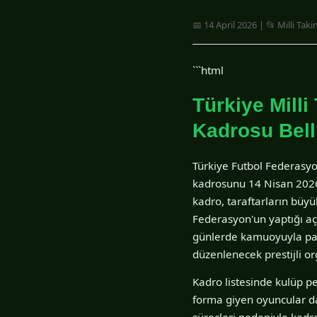
📅 14 April 2026 | 📂 Milli Tak
```html
Türkiye Mill
Kadrosu Bell
Türkiye Futbol Federasyo
kadrosunu 14 Nisan 2026 
kadro, taraftarların büyü
Federasyon'un yaptığı açı
günlerde kamuoyuyla payla
düzenlenecek prestijli o
Kadro listesinde kulüp pe
forma giyen oyuncular da 
süreçleri nedeniyle kadr