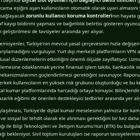
cama eşiğini aşan kullanıcıların otomatik olarak uyarı almasını
ı sağlayacak
zorunlu kullanıcı koruma kontrolleri
nin hayata g
af kayıp bildirimi yapması ve bağımlılık belirtisi gösteren oyunc
geliştirilmesi de tavsiyeler arasında yer alıyor.
misyenler, Türkiye'nin mevcut yasal çerçevesinin hızla değişen 
rşılamadığını vurguluyor. Yurt dışı merkezli platformların VPN ar
sal düzenlemelerin etkinliğini önemli ölçüde zayıflatıyor. Uz
ellemesine odaklanmak yerine finansal işlem takibi, bankacılık 
ği mekanizmalarının güçlendirilmesi gerektiğini savunuyor. Rapo
 erkek kullanıcıların en yüksek risk grubunu oluşturduğu ve bu ke
tal kumar platformlarında harcadığı ortaya konuyor. Bilinçlend
zarlık eğitimi de önerilen destekleyici tedbirler arasında yer alı
şılması, Türkiye'de dijital kumar meselesinin yalnızca bir kamu
 sosyal bir tehdit olarak ele alınması gerektiğini bir kez daha
ı ile Bilgi Teknolojileri ve İletişim Kurumu'nun (BTK) bu bulgu
ğı bekleniyor. Sivil toplum kuruluşları ise raporun tavsiyelerini