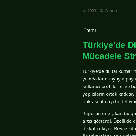
📅 2023 | 📂 Casino
```html
Türkiye'de D
Mücadele Str
Türkiye'de dijital kumarı
yılında kamuoyuyla paylaş
kullanıcı profillerini ve 
yapıcıların ortak katkısı
noktası olmayı hedefliyor
Raporun öne çıkan bulgula
artış gösterdi. Özellikle 
dikkat çekiyor. Beyaz kit
öneri sıralanıyor. Bunlar