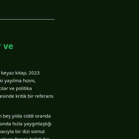
r ve
r beyaz kitap, 2023
i yayılma hızını,
ılar ve politika
esinde kritik bir referans
n beş yılda ciddi oranda
asında hızla yaygınlaştığı
acıyla bir dizi somut
eliyor. Rapor, belirli bir