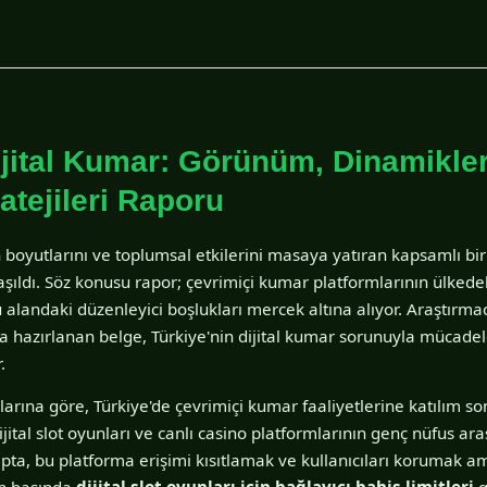
ijital Kumar: Görünüm, Dinamikle
atejileri Raporu
n boyutlarını ve toplumsal etkilerini masaya yatıran kapsamlı bi
ıldı. Söz konusu rapor; çevrimiçi kumar platformlarının ülkedek
bu alandaki düzenleyici boşlukları mercek altına alıyor. Araştırmac
yla hazırlanan belge, Türkiye'nin dijital kumar sorunuyla mücadel
.
rına göre, Türkiye'de çevrimiçi kumar faaliyetlerine katılım so
dijital slot oyunları ve canlı casino platformlarının genç nüfus ar
apta, bu platforma erişimi kısıtlamak ve kullanıcıları korumak am
ın başında
dijital slot oyunları için bağlayıcı bahis limitleri
g