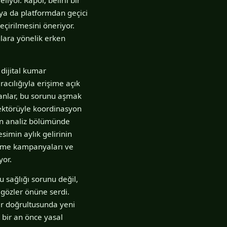
 ya da platformdan geçici
eçirilmesini öneriyor.
ulara yönelik erken
dijital kumar
acılığıyla erişime açık
manlar, bu sorunu aşmak
sektörüyle koordinasyon
run analiz bölümünde
simin aylık gelirinin
irme kampanyaları ve
yor.
 sağlığı sorunu değil,
 gözler önüne serdi.
lar doğrultusunda yeni
n bir an önce yasal