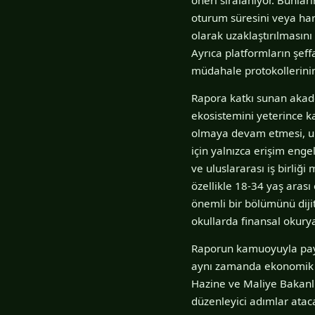
oturum süresini veya har
olarak uzaklaştırılmasın
Ayrıca platformların şeff
müdahale protokollerinin 
Rapora katkı sunan akade
ekosistemini yeterince ka
olmaya devam etmesi, ulu
için yalnızca erişim eng
ve uluslararası iş birli
özellikle 18-34 yaş arası
önemli bir bölümünü diji
okullarda finansal okurya
Raporun kamuoyuyla payla
aynı zamanda ekonomik ve
Hazine ve Maliye Bakanlığ
düzenleyici adımlar ataca