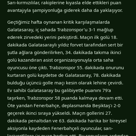
Sarı-kırmızılılar, rakiplerine kıyasla elde ettikleri puan
avantajıyla şampiyonluğa giderek daha da yaklaşıyor.
Geçtiğimiz hafta oynanan kritik karşılaşmalarda
Galatasaray, iç sahada Trabzonspor'u 3-1 mağlup
ederek zirvedeki yerini pekiştirdi. Maçın ilk golü 18.
dakikada Galatasaraylı yıldız forvet tarafından sert bir
şutla ağlara gönderilirken, 34. dakikada takıma ikinci
golü kazandıran asist organizasyonuyla orta saha
oyuncusu öne çıktı. Trabzonspor 55. dakikada onurunu
kurtaran golü kaydetse de Galatasaray, 78. dakikada
bulduğu üçüncü golle maçı kesin olarak lehine çevirdi.
Ev sahibi Galatasaray bu galibiyetle puanını 79'a
taşırken, Trabzonspor 58 puanda kalmaya devam etti.
Öte yandan Fenerbahçe, deplasmanda Beşiktaş'ı 2-0
geçerek ikinci sıraya yükseldi. Maçın gollerini 27.
dakikada penaltıdan ve 63. dakikada harika bir bireysel
aksiyonla kaydeden Fenerbahçeli oyuncular, sarı-
lacivertlilere üç puan hediye etti. Bu sonuçların ardından