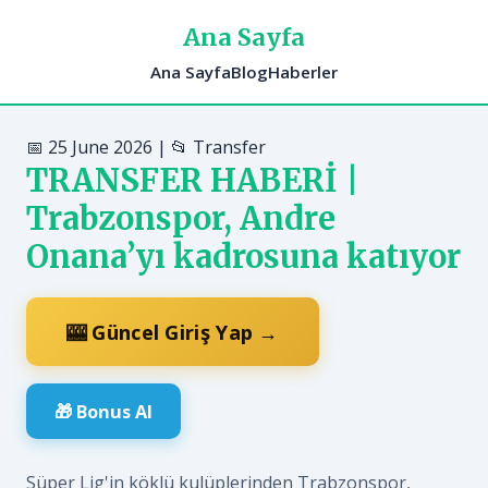
Ana Sayfa
Ana Sayfa
Blog
Haberler
📅 25 June 2026 | 📂 Transfer
TRANSFER HABERİ |
Trabzonspor, Andre
Onana’yı kadrosuna katıyor
🎰 Güncel Giriş Yap →
🎁 Bonus Al
Süper Lig'in köklü kulüplerinden Trabzonspor,