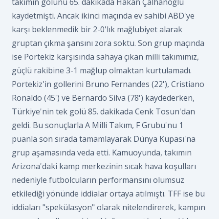
takımın golünü 65. dakikada Hakan Çalhanoğlu
kaydetmişti. Ancak ikinci maçında ev sahibi ABD'ye
karşı beklenmedik bir 2-0'lık mağlubiyet alarak
gruptan çıkma şansını zora soktu. Son grup maçında
ise Portekiz karşısında sahaya çıkan milli takımımız,
güçlü rakibine 3-1 mağlup olmaktan kurtulamadı.
Portekiz'in gollerini Bruno Fernandes (22'), Cristiano
Ronaldo (45') ve Bernardo Silva (78') kaydederken,
Türkiye'nin tek golü 85. dakikada Cenk Tosun'dan
geldi. Bu sonuçlarla A Milli Takım, F Grubu'nu 1
puanla son sırada tamamlayarak Dünya Kupası'na
grup aşamasında veda etti. Kamuoyunda, takımın
Arizona'daki kamp merkezinin sıcak hava koşulları
nedeniyle futbolcuların performansını olumsuz
etkilediği yönünde iddialar ortaya atılmıştı. TFF ise bu
iddiaları "spekülasyon" olarak nitelendirerek, kampın