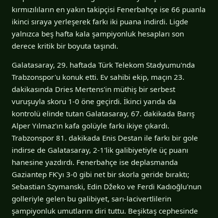
kırmızılıların en yakın takipçisi Fenerbahçe ise 66 puanla
ikinci sıraya yerleşerek farkı iki puana indirdi. Ligde
yalnızca beş hafta kala şampiyonluk hesapları son
derece kritik bir boyuta taşındı.
Galatasaray, 29. haftada Türk Telekom Stadyumu'nda
Trabzonspor'u konuk etti. Ev sahibi ekip, maçın 23.
dakikasında Dries Mertens'in müthiş bir serbest
vuruşuyla skoru 1-0 öne geçirdi. İkinci yarıda da
kontrolü elinde tutan Galatasaray, 67. dakikada Barış
Alper Yılmaz'ın kafa golüyle farkı ikiye çıkardı.
Trabzonspor 81. dakikada Enis Destan ile farkı bir gole
indirse de Galatasaray, 2-1'lik galibiyetiyle üç puanı
hanesine yazdırdı. Fenerbahçe ise deplasmanda
Gaziantep FK'yı 3-0 gibi net bir skorla geride bıraktı;
Sebastian Szymanski, Edin Džeko ve Ferdi Kadıoğlu'nun
golleriyle gelen bu galibiyet, sarı-lacivertlilerin
şampiyonluk umutlarını diri tuttu. Beşiktaş cephesinde