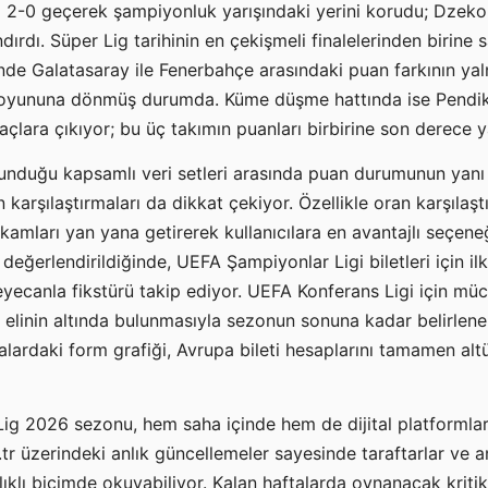
 2-0 geçerek şampiyonluk yarışındaki yerini korudu; Dzeko
dırdı. Süper Lig tarihinin en çekişmeli finalelerinden birine
ğinde Galatasaray ile Fenerbahçe arasındaki puan farkının ya
 oyununa dönmüş durumda. Küme düşme hattında ise Pendik
çlara çıkıyor; bu üç takımın puanları birbirine son derece y
sunduğu kapsamlı veri setleri arasında puan durumunun yanı 
n karşılaştırmaları da dikkat çekiyor. Özellikle oran karşılaşt
akamları yan yana getirerek kullanıcılara en avantajlı seçene
değerlendirildiğinde, UEFA Şampiyonlar Ligi biletleri için ilk
heyecanla fikstürü takip ediyor. UEFA Konferans Ligi için müc
n elinin altında bulunmasıyla sezonun sonuna kadar belirlen
lardaki form grafiği, Avrupa bileti hesaplarını tamamen alt
Lig 2026 sezonu, hem saha içinde hem de dijital platformlar
tr üzerindeki anlık güncellemeler sayesinde taraftarlar ve a
lıklı biçimde okuyabiliyor. Kalan haftalarda oynanacak kritik