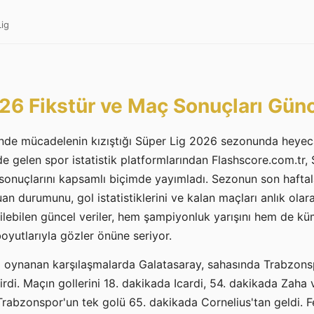
Lig
26 Fikstür ve Maç Sonuçları Günc
inde mücadelenin kızıştığı Süper Lig 2026 sezonunda heye
de gelen spor istatistik platformlarından Flashscore.com.tr, 
onuçlarını kapsamlı biçimde yayımladı. Sezonun son haftaları
n durumunu, gol istatistiklerini ve kalan maçları anlık olara
şilebilen güncel veriler, hem şampiyonluk yarışını hem de k
oyutlarıyla gözler önüne seriyor.
 oynanan karşılaşmalarda Galatasaray, sahasında Trabzons
tirdi. Maçın gollerini 18. dakikada Icardi, 54. dakikada Zaha
abzonspor'un tek golü 65. dakikada Cornelius'tan geldi. F