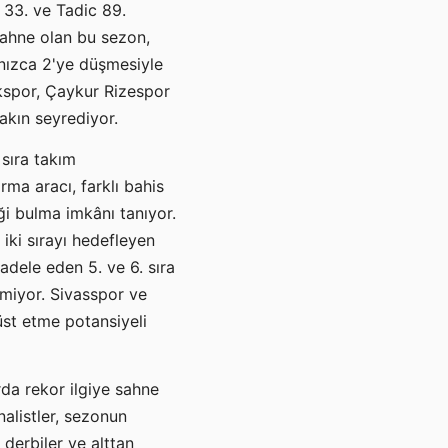
 33. ve Tadic 89.
 sahne olan bu sezon,
lnızca 2'ye düşmesiyle
spor, Çaykur Rizespor
akın seyrediyor.
sıra takım
ırma aracı, farklı bahis
ği bulma imkânı tanıyor.
 iki sırayı hedefleyen
adele eden 5. ve 6. sıra
emiyor. Sivasspor ve
üst etme potansiyeli
da rekor ilgiye sahne
nalistler, sezonun
 derbiler ve alttan