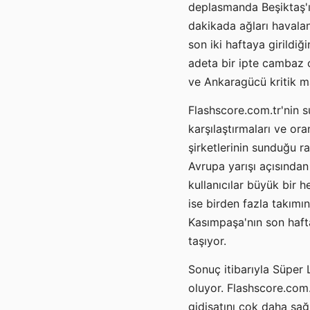
deplasmanda Beşiktaş'ı
dakikada ağları havalan
son iki haftaya girildi
adeta bir ipte cambaz
ve Ankaragücü kritik ma
Flashscore.com.tr'nin 
karşılaştırmaları ve ora
şirketlerinin sunduğu r
Avrupa yarışı açısından 
kullanıcılar büyük bir 
ise birden fazla takımı
Kasımpaşa'nın son hafta
taşıyor.
Sonuç itibarıyla Süper 
oluyor. Flashscore.com.
gidişatını çok daha sağ