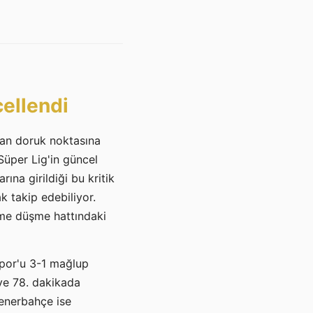
ellendi
can doruk noktasına
Süper Lig'in güncel
na girildiği bu kritik
k takip edebiliyor.
üme düşme hattındaki
por'u 3-1 mağlup
 ve 78. dakikada
enerbahçe ise