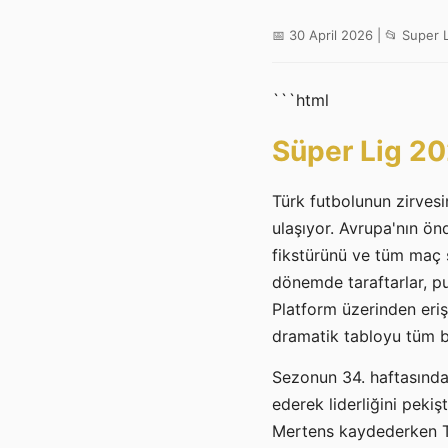
📅 30 April 2026 | 📂 Super 
```html
Süper Lig 20
Türk futbolunun zirves
ulaşıyor. Avrupa'nın ön
fikstürünü ve tüm maç s
dönemde taraftarlar, pua
Platform üzerinden eri
dramatik tabloyu tüm b
Sezonun 34. haftasında
ederek liderliğini pekiş
Mertens kaydederken Tr