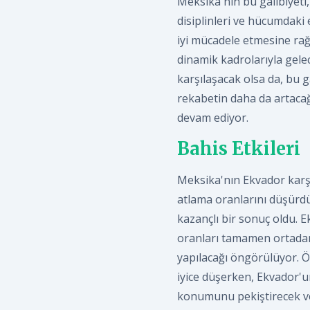
Meksika'nın bu galibiyeti
disiplinleri ve hücumdaki e
iyi mücadele etmesine ra
dinamik kadrolarıyla gelec
karşılaşacak olsa da, bu 
rekabetin daha da artacağ
devam ediyor.
Bahis Etkileri
Meksika'nın Ekvador karşıs
atlama oranlarını düşürdü
kazançlı bir sonuç oldu. 
oranları tamamen ortadan 
yapılacağı öngörülüyor. Öz
iyice düşerken, Ekvador'u
konumunu pekiştirecek ve 