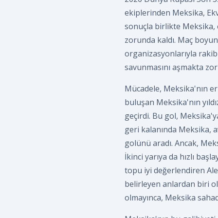
ekiplerinden Meksika, Ekva
sonuçla birlikte Meksika,
zorunda kaldı. Maç boyunc
organizasyonlarıyla rakib
savunmasını aşmakta zorla
Mücadele, Meksika'nın erk
buluşan Meksika'nın yıldı
geçirdi. Bu gol, Meksika'ya
geri kalanında Meksika, a
golünü aradı. Ancak, Meks
İkinci yarıya da hızlı baş
topu iyi değerlendiren Ale
belirleyen anlardan biri o
olmayınca, Meksika sahadan