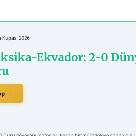
a Kupasi 2026
ksika-Ekvador: 2-0 Dün
ru
Yap →
 Turu heyecanı, nefesleri kesen bir mücadeleye sahne oldu.