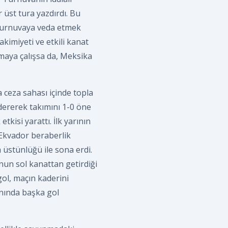
 üst tura yazdırdı. Bu
e turnuvaya veda etmek
kimiyeti ve etkili kanat
lmaya çalışsa da, Meksika
 ceza sahası içinde topla
dererek takımını 1-0 öne
tkisi yarattı. İlk yarının
 Ekvador beraberlik
 üstünlüğü ile sona erdi.
'nun sol kanattan getirdiği
gol, maçın kaderini
anında başka gol