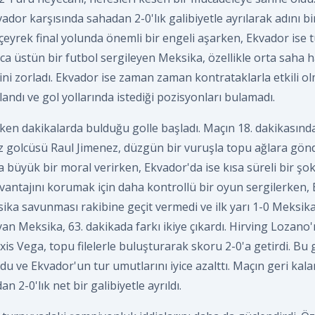
dor karşısında sahadan 2-0'lık galibiyetle ayrılarak adını bir
 çeyrek final yolunda önemli bir engeli aşarken, Ekvador is
a üstün bir futbol sergileyen Meksika, özellikle orta saha ha
ini zorladı. Ekvador ise zaman zaman kontrataklarla etkili o
ndı ve gol yollarında istediği pozisyonları bulamadı.
en dakikalarda bulduğu golle başladı. Maçın 18. dakikasında
z golcüsü Raul Jimenez, düzgün bir vuruşla topu ağlara gön
 büyük bir moral verirken, Ekvador'da ise kısa süreli bir şok e
vantajını korumak için daha kontrollü bir oyun sergilerken,
ika savunması rakibine geçit vermedi ve ilk yarı 1-0 Meksika
layan Meksika, 63. dakikada farkı ikiye çıkardı. Hirving Lozano
xis Vega, topu filelerle buluşturarak skoru 2-0'a getirdi. Bu 
ldu ve Ekvador'un tur umutlarını iyice azalttı. Maçın geri kal
 2-0'lık net bir galibiyetle ayrıldı.