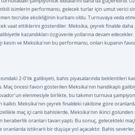
, turnuvadaki şampiyonluk iddialarını daha da güçlendirdi. Ö
tkili isimlerin performansı, gelecek turlar için umut verici si
ğmen tecrübe eksikliğinin kurbanı oldu. Turnuvaya veda etm
ek vaat ettiklerini gösterdiler. Meksika, çeyrek finalde daha 
galibiyetle kazandıkları özgüvenle yollarına devam edecekler.
ı kesin ve Meksika'nın bu performansı, onları kupanın favo
ındaki 2-0'lık galibiyeti, bahis piyasalarında beklentileri ka
. Maç öncesi favori gösterilen Meksika'nın handikaplı galibi
Ekvador'un elenmesiyle birlikte, bu takımın turnuva şampiyon
kalktı. Meksika'nın çeyrek finaldeki rakibine göre oranlar
ellikle maç içi canlı bahislerde, Meksika'nın ikinci golünden 
n beraberlik oranları tavan yaptı. Bu sonuç, gelecekteki maçl
oranlarda istikrarlı bir düşüşe yol açacaktır. Bahis severler