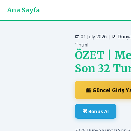
Ana Sayfa
📅 01 July 2026 | 📂 Duny
```html
ÖZET | Me
Son 32 Tu
🎰 Güncel Giriş 
🎁 Bonus Al
2026 Dünya Kupası Son 32