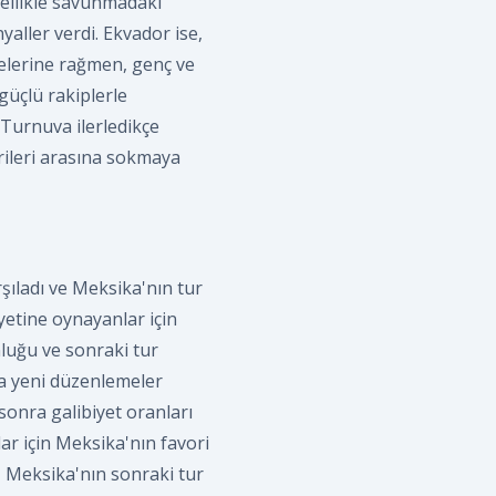
zellikle savunmadaki
nyaller verdi. Ekvador ise,
elerine rağmen, genç ve
güçlü rakiplerle
 Turnuva ilerledikçe
rileri arasına sokmaya
rşıladı ve Meksika'nın tur
yetine oynayanlar için
luğu ve sonraki tur
da yeni düzenlemeler
sonra galibiyet oranları
ar için Meksika'nın favori
, Meksika'nın sonraki tur