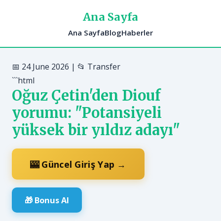
Ana Sayfa
Ana Sayfa
Blog
Haberler
📅 24 June 2026 | 📂 Transfer
```html
Oğuz Çetin'den Diouf
yorumu: "Potansiyeli
yüksek bir yıldız adayı"
🎰 Güncel Giriş Yap →
🎁 Bonus Al