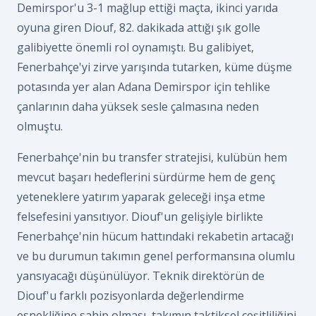
Demirspor'u 3-1 mağlup ettiği maçta, ikinci yarıda
oyuna giren Diouf, 82. dakikada attığı şık golle
galibiyette önemli rol oynamıştı. Bu galibiyet,
Fenerbahçe'yi zirve yarışında tutarken, küme düşme
potasında yer alan Adana Demirspor için tehlike
çanlarının daha yüksek sesle çalmasına neden
olmuştu.
Fenerbahçe'nin bu transfer stratejisi, kulübün hem
mevcut başarı hedeflerini sürdürme hem de genç
yeteneklere yatırım yaparak geleceği inşa etme
felsefesini yansıtıyor. Diouf'un gelişiyle birlikte
Fenerbahçe'nin hücum hattındaki rekabetin artacağı
ve bu durumun takımın genel performansına olumlu
yansıyacağı düşünülüyor. Teknik direktörün de
Diouf'u farklı pozisyonlarda değerlendirme
esnekliğine sahip olması, takımın taktiksel çeşitliliğini