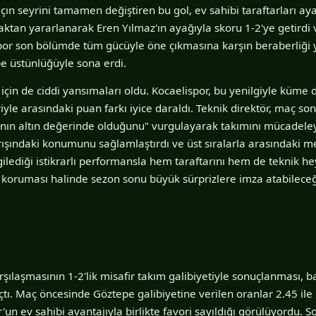
açın seyrini tamamen değiştiren bu gol, ev sahibi taraftarları ay
aktan yararlanarak Eren Yılmaz'ın ayağıyla skoru 1-2'ye getirdi v
spor son bölümde tüm gücüyle öne çıkmasına karşın beraberliği
pe üstünlüğüyle sona erdi.
için de ciddi yansımaları oldu. Kocaelispor, bu yenilgiyle küme 
riyle arasındaki puan farkı iyice daraldı. Teknik direktör, maç so
ın altın değerinde olduğunu" vurgulayarak takımını mücadeleye
rışındaki konumunu sağlamlaştırdı ve üst sıralarla arasındaki me
gilediği istikrarlı performansla hem taraftarını hem de teknik he
ı koruması halinde sezon sonu büyük sürprizlere imza atabilece
şılaşmasının 1-2'lik misafir takım galibiyetiyle sonuçlanması, b
çtı. Maç öncesinde Göztepe galibiyetine verilen oranlar 2.45 il
un ev sahibi avantajıyla birlikte favori sayıldığı görülüyordu.