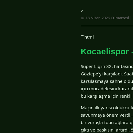
>
📅 18 Nisan 2026 Cumartesi | 
```html
Kocaelispor 
Süper Lig'in 32. haftasın
Göztepe'yi karşıladı. Saa
karşılaşmaya sahne oldu
için mücadelesini kararlı
bu karşılaşma için renkli
Maçın ilk yarısı oldukça 
savunmaya önem verdi. A
bir vuruşla topu ağlara g
çıktı ve baskısını artırd