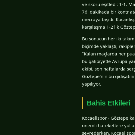
ve skoru eşitledi: 1-1. M
76. dakikada bir kontr at
mecraya taşıdı. Kocaeli
karşılaşma 1-2'lik Gözte
Bu sonucun her iki takım 
biçimde yaklaştı; rakiple
"Kalan maçlarda her puan
bu galibiyetle Avrupa ya
ekibi, son haftalarda ser
Göztepe'nin bu gidişatın
yapılıyor.
Bahis Etkileri
Kocaelispor - Göztepe kar
önemli hareketlere yol a
seyrederken, Kocaelispor'