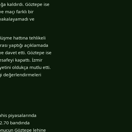
ağa kaldırdı. Göztepe ise
e maçı farklı bir
 yakalayamadı ve
düşme hattına tehlikeli
nrası yaptığı açıklamada
 davet etti. Göztepe ise
safeyi kapattı. İzmir
yetini oldukça mutlu etti.
ği değerlendirmeleri
ahis piyasalarında
e 2.70 bandında
 Sonucun Göztepe lehine