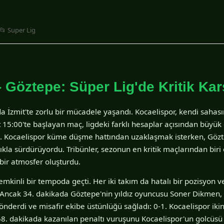
📂 Super Lig
- Göztepe: Süper Lig'de Kritik Ka
da İzmit'te zorlu bir mücadele yaşandı. Kocaelispor, kendi sahas
t 15:00'te başlayan maç, ligdeki farklı hesaplar açısından büyük
. Kocaelispor küme düşme hattından uzaklaşmak isterken, Gözte
lıkla sürdürüyordu. Tribünler, sezonun en kritik maçlarından biri
 bir atmosfer oluşturdu.
temkinli bir tempoda geçti. Her iki takım da hatalı bir pozisyo
ncak 34. dakikada Göztepe'nin yıldız oyuncusu Soner Dikmen, c
önderdi ve misafir ekibe üstünlüğü sağladı: 0-1. Kocaelispor ikin
ı. 58. dakikada kazanılan penaltı vuruşunu Kocaelispor'un golcüs