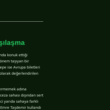
rşılaşma
ında konuk ettiği
 önem taşıyan bir
pe ise Avrupa biletleri
 olarak değerlendirilen
n vermemek adına
eza sahası dışından sert
ci yarıda sahaya farklı
ü Emre Taşdemir kullandı