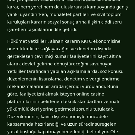
karar, hem yerel hem de uluslararası kamuoyunda geniş
yankı uyandırırken, muhalefet partileri ve sivil toplum
kuruluşları kararın sosyal sonuçlarına ilişkin ciddi soru
işaretleri taşıdıklarını dile getirdi.
Hükümet yetkilileri, alınan kararın KKTC ekonomisine
önemli katkılar sağlayacağını ve denetim dışında
gerçekleşen çevrimiçi kumar faaliyetlerini kayıt altına
alarak devlet gelirine dönüştüreceğini savunuyor.
Yetkililer tarafından yapılan açıklamalarda, söz konusu
düzenlemenin lisanslama, denetim ve vergilendirme
mekanizmalarını bir arada içerdiği vurgulandı. Buna
göre, faaliyet izni almak isteyen online casino
platformlarının belirlenen teknik standartları ve mali
yükümlülükleri yerine getirmesi zorunlu tutulacak.
Düzenlemenin, kayıt dışı ekonomiyle mücadele
kapsamında hazırlandığı ve uzun süredir süregelen
yasal boşluğu kapatmayı hedeflediği belirtiliyor. Öte