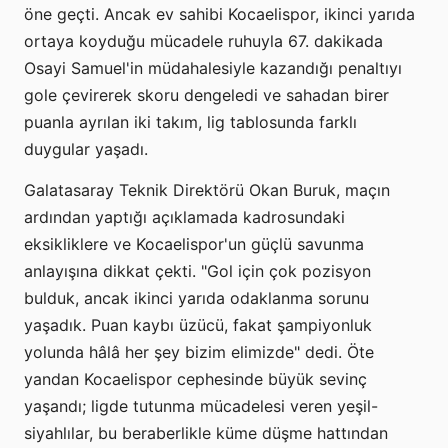
öne geçti. Ancak ev sahibi Kocaelispor, ikinci yarıda
ortaya koyduğu mücadele ruhuyla 67. dakikada
Osayi Samuel'in müdahalesiyle kazandığı penaltıyı
gole çevirerek skoru dengeledi ve sahadan birer
puanla ayrılan iki takım, lig tablosunda farklı
duygular yaşadı.
Galatasaray Teknik Direktörü Okan Buruk, maçın
ardından yaptığı açıklamada kadrosundaki
eksikliklere ve Kocaelispor'un güçlü savunma
anlayışına dikkat çekti. "Gol için çok pozisyon
bulduk, ancak ikinci yarıda odaklanma sorunu
yaşadık. Puan kaybı üzücü, fakat şampiyonluk
yolunda hâlâ her şey bizim elimizde" dedi. Öte
yandan Kocaelispor cephesinde büyük sevinç
yaşandı; ligde tutunma mücadelesi veren yeşil-
siyahlılar, bu beraberlikle küme düşme hattından