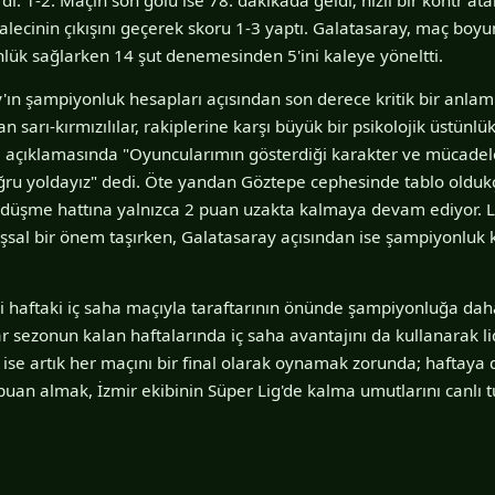
lecinin çıkışını geçerek skoru 1-3 yaptı. Galatasaray, maç bo
lük sağlarken 14 şut denemesinden 5'ini kaleye yöneltti.
'ın şampiyonluk hesapları açısından son derece kritik bir anlam
n sarı-kırmızılılar, rakiplerine karşı büyük bir psikolojik üstünlü
 açıklamasında "Oyuncularımın gösterdiği karakter ve mücadel
oğru yoldayız" dedi. Öte yandan Göztepe cephesinde tablo oldukç
 düşme hattına yalnızca 2 puan uzakta kalmaya devam ediyor. L
şsal bir önem taşırken, Galatasaray açısından ise şampiyonluk 
 haftaki iç saha maçıyla taraftarının önünde şampiyonluğa da
ılar sezonun kalan haftalarında iç saha avantajını da kullanarak l
 ise artık her maçını bir final olarak oynamak zorunda; haftay
uan almak, İzmir ekibinin Süper Lig'de kalma umutlarını canlı t