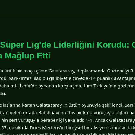
Süper Lig'de Liderliğini Korudu: 
 Mağlup Etti
da kritik bir maça çıkan Galatasaray, deplasmanda Göztepe'yi 3-1
dü. Sarı-kırmızılılar, bu galibiyetle zirvedeki 4 puanlık avantaj
aha attı. İzmir'de oynanan karşılaşma, tüm Türkiye'nin gözlerin
du.
kışlarına karşın Galatasaray'ın üstün oyunuyla şekillendi. Sarı-kı
ttan gelen ortada Batshuayi müthiş bir kafa vuruşuyla ağları ha
nin sert vuruşuyla beraberliği yakaladı: 1-1. Ancak Galatasaray
. 57. dakikada Dries Mertens'in bireysel bir aksiyon sonrasında k
rdi: 1-2. Maçın son golü ise 78. dakikada geldi; hızlı bir kontr a