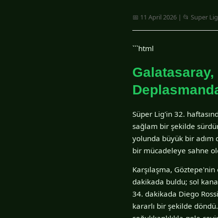
📅 11 April 2026 | 📂 Super Lig
```html
Galatasaray, 
Deplasmanda
Süper Lig'in 32. haftasın
sağlam bir şekilde sürdür
yolunda büyük bir adım d
bir mücadeleye sahne ol
Karşılaşma, Göztepe'nin çı
dakikada buldu; sol kana
34. dakikada Diego Rossi'
kararlı bir şekilde döndü
soğukkanlılıkla gole çevi