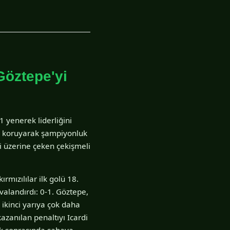
Göztepe'yi
 yenerek liderliğini
ını koruyarak şampiyonluk
i üzerine çeken çekişmeli
rmızılılar ilk golü 18.
valandırdı: 0-1. Göztepe,
 ikinci yarıya çok daha
azanılan penaltıyı Icardi
tak sonrasında sahaya