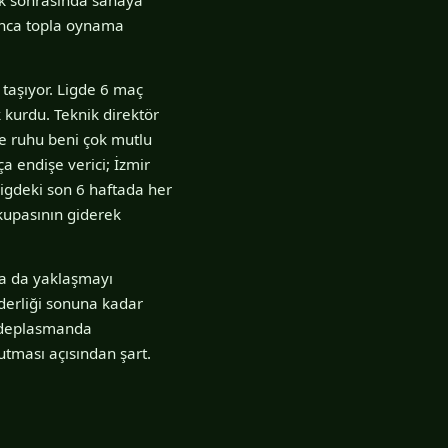
yunca topla oynama
 taşıyor. Ligde 6 maç
k kurdu. Teknik direktör
e ruhu beni çok mutlu
a endişe verici; İzmir
igdeki son 6 haftada her
kupasının giderek
ha da yaklaşmayı
iderliği sonuna kadar
a deplasmanda
utması açısından şart.