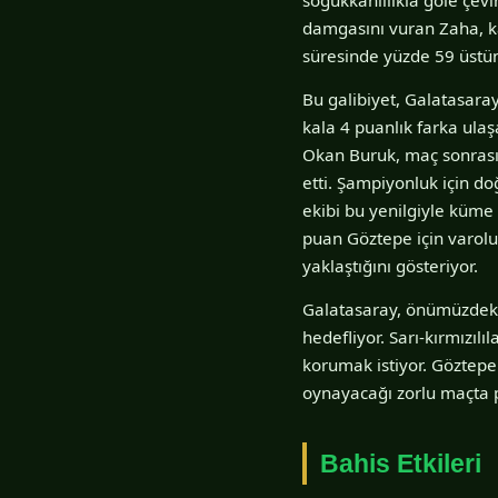
damgasını vuran Zaha, ka
süresinde yüzde 59 üstün
Bu galibiyet, Galatasaray
kala 4 puanlık farka ulaşa
Okan Buruk, maç sonrası
etti. Şampiyonluk için d
ekibi bu yenilgiyle küme
puan Göztepe için varolu
yaklaştığını gösteriyor.
Galatasaray, önümüzdeki
hedefliyor. Sarı-kırmızıl
korumak istiyor. Göztepe
oynayacağı zorlu maçta p
Bahis Etkileri