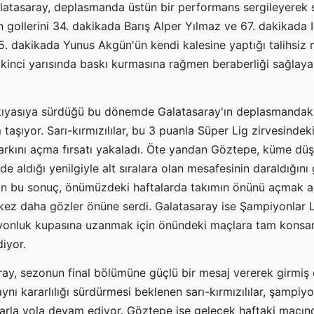
atasaray, deplasmanda üstün bir performans sergileyerek 
arın gollerini 34. dakikada Barış Alper Yılmaz ve 67. dakikada
5. dakikada Yunus Akgün'ün kendi kalesine yaptığı talihsiz
ikinci yarısında baskı kurmasına rağmen beraberliği sağla
n kıyasıya sürdüğü bu dönemde Galatasaray'ın deplasmandaki
taşıyor. Sarı-kırmızılılar, bu 3 puanla Süper Lig zirvesind
 farkını açma fırsatı yakaladı. Öte yandan Göztepe, küme 
de aldığı yenilgiyle alt sıralara olan mesafesinin daraldığın
n bu sonuç, önümüzdeki haftalarda takımın önünü açmak a
 kez daha gözler önüne serdi. Galatasaray ise Şampiyonlar Li
yonluk kupasına uzanmak için önündeki maçlara tam konsa
iyor.
ray, sezonun final bölümüne güçlü bir mesaj vererek girmiş 
ynı kararlılığı sürdürmesi beklenen sarı-kırmızılılar, şampiy
larla yola devam ediyor. Göztepe ise gelecek haftaki maçın