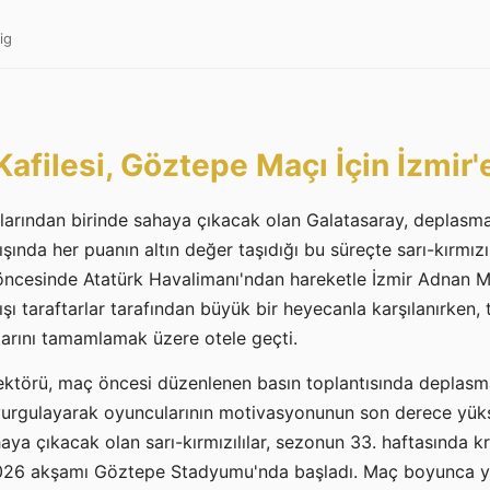
ig
afilesi, Göztepe Maçı İçin İzmir'
talarından birinde sahaya çıkacak olan Galatasaray, deplasma
şında her puanın altın değer taşıdığı bu süreçte sarı-kırmızıl
öncesinde Atatürk Havalimanı'ndan hareketle İzmir Adnan 
rışı taraftarlar tarafından büyük bir heyecanla karşılanırken,
klarını tamamlamak üzere otele geçti.
ektörü, maç öncesi düzenlenen basın toplantısında deplasm
vurgulayarak oyuncularının motivasyonunun son derece yüks
ya çıkacak olan sarı-kırmızılılar, sezonun 33. haftasında kri
2026 akşamı Göztepe Stadyumu'nda başladı. Maç boyunca 