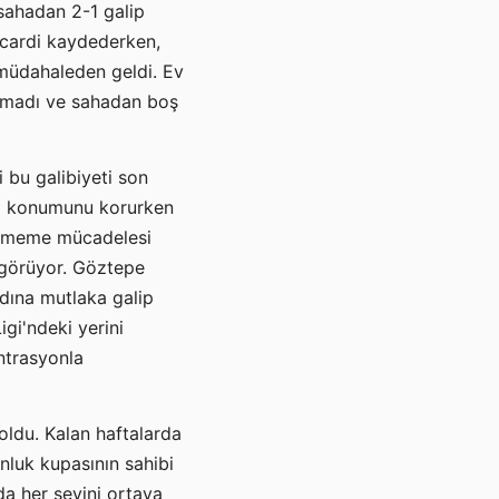
sahadan 2-1 galip
 Icardi kaydederken,
 müdahaleden geldi. Ev
yamadı ve sahadan boş
 bu galibiyeti son
eki konumunu korurken
düşmeme mücadelesi
ı görüyor. Göztepe
dına mutlaka galip
gi'ndeki yerini
ntrasyonla
oldu. Kalan haftalarda
onluk kupasının sahibi
da her şeyini ortaya