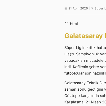
📅 21 April 2026 | 📂 Super L
```html
Galatasaray K
Süper Lig'in kritik haf
ulaştı. Şampiyonluk yarı
yapacakları mücadele 
indi. Kafilenin şehre va
futbolcular son hazırlı
Galatasaray Teknik Dir
zaman zorlu geçtiğini 
Göztepe karşısında saha
Karşılaşma, 21 Nisan 