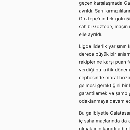
geçen karşılaşmada Gal
ayrıldı. Sarı-kırmızılıl
Göztepe'nin tek golü 5
sahibi Göztepe, maçın 
elle ayrıldı.
Ligde liderlik yarışını
derece büyük bir anlam 
rakiplerine karşı puan
verdiği bu kritik dönem
cephesinde moral boza
gelmesi gerektiğini bir
garantilemek ve şampi
odaklanmaya devam ed
Bu galibiyetle Galatasa
iç saha maçlarında da a
olmak için kararlı adım