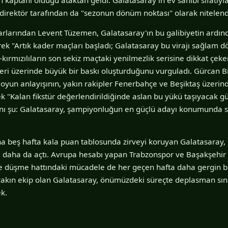
k direktör tarafından da "sezonun dönüm noktası" olarak nitelendi
rlarından Levent Tüzemen, Galatasaray'ın bu galibiyetin ardın
 "Artık kader maçları başladı; Galatasaray bu virajı sağlam dön
-kırmızılıların son sekiz maçtaki yenilmezlik serisine dikkat çeke
ri üzerinde büyük bir baskı oluşturduğunu vurguladı. Gürcan Bil
oyun anlayışının, yakın rakipler Fenerbahçe ve Beşiktaş üzerinde
rek "Kalan fikstür değerlendirildiğinde aslan bu yükü taşıyacak g
nı şu: Galatasaray, şampiyonluğun en güçlü adayı konumunda
a beş hafta kala puan tablosunda zirveyi koruyan Galatasaray, 
e daha da açtı. Avrupa hesabı yapan Trabzonspor ve Başakşehir g
e düşme hattındaki mücadele de her geçen hafta daha gergin bi
yakın ekip olan Galatasaray, önümüzdeki süreçte deplasman sın
k.