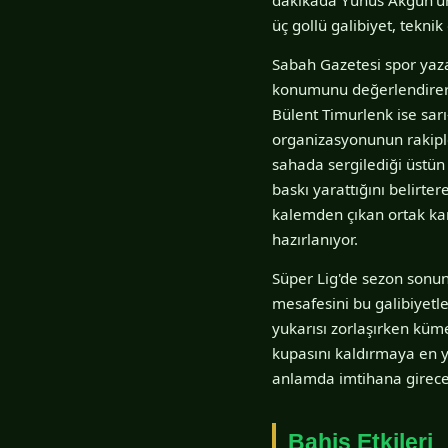
üç gollü galibiyet, tekni
Sabah Gazetesi spor yaza
konumunu değerlendirerek
Bülent Timurlenk ise sarı
organizasyonunun rakiple
sahada sergilediği üstün 
baskı yarattığını belirte
kalemden çıkan ortak ka
hazırlanıyor.
Süper Lig'de sezon sonun
mesafesini bu galibiyetl
yukarısı zorlaşırken küm
kupasını kaldırmaya en 
anlamda imtihana girece
Bahis Etkileri