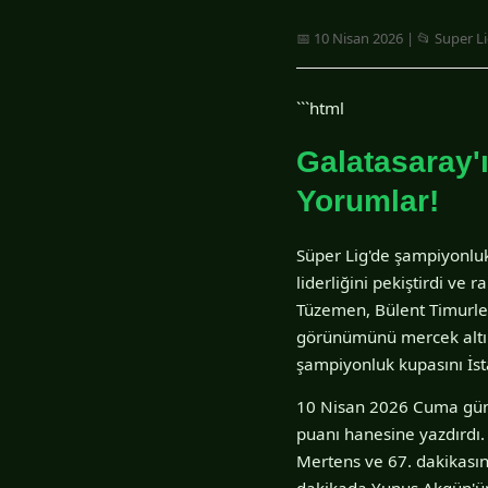
📅 10 Nisan 2026 | 📂 Super L
```html
Galatasaray'
Yorumlar!
Süper Lig'de şampiyonluk 
liderliğini pekiştirdi ve 
Tüzemen, Bülent Timurlenk
görünümünü mercek altına
şampiyonluk kupasını İsta
10 Nisan 2026 Cuma günü
puanı hanesine yazdırdı.
Mertens ve 67. dakikasınd
dakikada Yunus Akgün'ün 