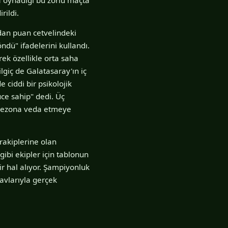
rildi.
dan puan cetvelindeki
dü" ifadelerini kullandı.
rek özellikle orta saha
giç de Galatasaray'ın iç
 ciddi bir psikolojik
üce sahip" dedi. Üç
 sezona veda etmeye
rakiplerine olan
ibi ekipler için tablonun
r hal alıyor. Şampiyonluk
avlarıyla gerçek