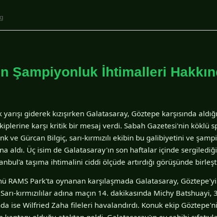
ig
ın Şampiyonluk İhtimalleri Hakkın
yarışı giderek kızışırken Galatasaray, Göztepe karşısında aldığı 
rakiplerine karşı kritik bir mesaj verdi. Sabah Gazetesi'nin köklü 
 ve Gürcan Bilgiç, sarı-kırmızılı ekibin bu galibiyetini ve şam
 aldı. Üç isim de Galatasaray'ın son haftalar içinde sergilediğ
nbul'a taşıma ihtimalini ciddi ölçüde artırdığı görüşünde birleşt
 RAMS Park'ta oynanan karşılaşmada Galatasaray, Göztepe'yi 3
 Sarı-kırmızılılar adına maçın 14. dakikasında Michy Batshuayi, 
a ise Wilfried Zaha fileleri havalandırdı. Konuk ekip Göztepe'ni
kaptanı olduğu ataktan geldi. Galatasaray'ın ev sahibi sıfatıyl