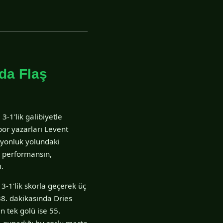
da Flaş
3-1'lik galibiyetle
spor yazarları Levent
piyonluk yolundaki
i performansın,
i.
-1'lik skorla geçerek üç
38. dakikasında Dries
n tek golü ise 55.
a oynadığı bu zorlu maçta