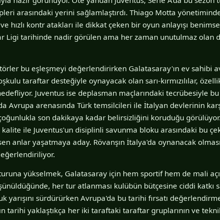
pleri arasındaki yerini sağlamlaştırdı. Thiago Motta yönetiminde
hızlı kontr atakları ile dikkat çeken bir oyun anlayışı benimse
ar Ligi tarihinde nadir görülen ama her zaman unutulmaz olan 
ktörler bu eşleşmeyi değerlendirirken Galatasaray'ın ev sahibi a
oşkulu taraftar desteğiyle oynayacak olan sarı-kırmızılılar, özelli
edefliyor. Juventus ise deplasman maçlarındaki tecrübesiyle bu 
 Avrupa arenasında Türk temsilcileri ile İtalyan devlerinin karş
 çoğunlukla son dakikaya kadar belirsizliğini koruduğu görülüyor
l kalite ile Juventus'un disiplinli savunma bloku arasındaki bu ç
sen anlar yaşatmaya aday. Rövanşın İtalya'da oynanacak olması
değerlendiriliyor.
turuna yükselmek, Galatasaray için hem sportif hem de mali aç
nüldüğünde, her tur atlanması kulübün bütçesine ciddi katkı sağl
k yarışını sürdürürken Avrupa'da bu tarihi fırsatı değerlendirme
 tarihi yaklaştıkça her iki taraftaki taraftar gruplarının ve tekni