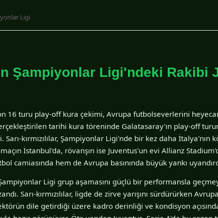
yonlar Ligi
ın Şampiyonlar Ligi'ndeki Rakibi
n 16 turu play-off kura çekimi, Avrupa futbolseverlerini heyec
çekleştirilen tarihi kura töreninde Galatasaray'ın play-off turun
. Sarı-kırmızılılar, Şampiyonlar Ligi'nde bir kez daha İtalya'nın 
k maçın İstanbul'da, rövanşın ise Juventus'un evi Allianz Stadium
tbol camiasında hem de Avrupa basınında büyük yankı uyandırd
Şampiyonlar Ligi grup aşamasını güçlü bir performansla geçmeyi
ndı. Sarı-kırmızılılar, ligde de zirve yarışını sürdürürken Avrup
ektörün dile getirdiği üzere kadro derinliği ve kondisyon açısında
la hazır görünüyor. Öte yandan Juventus, Serie A'da bu sezon tut