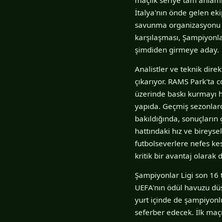
İtalya'nın önde gelen eki
savunma organizasyonu ve 
karşılaşması, Şampiyonl
şimdiden girmeye aday.
Analistler ve teknik dire
çıkarıyor. RAMS Park'ta c
üzerinde baskı kurmayı h
yapıda. Geçmiş sezonlarda
bakıldığında, sonuçların
hattındaki hız ve bireyse
futbolseverlere nefes ke
kritik bir avantaj olarak 
Şampiyonlar Ligi son 16 
UEFA'nın ödül havuzu düşü
yurt içinde de şampiyonlu
seferber edecek. İlk maçın