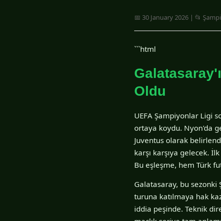
📅 30 January 2026 | 📂 Şampi
```html
Galatasaray'
Oldu
UEFA Şampiyonlar Ligi so
ortaya koydu. Nyon'da ger
Juventus olarak belirlendi
karşı karşıya gelecek. İl
Bu eşleşme, hem Türk fu
Galatasaray, bu sezonki 
turuna katılmaya hak kaza
iddia peşinde. Teknik dir
maçlık seriye tam anlamıy