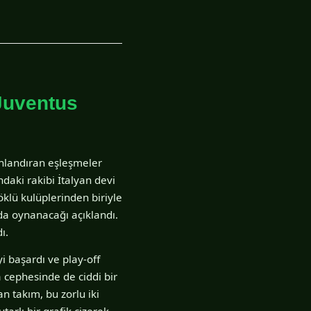
 Juventus
anlandıran eşleşmeler
daki rakibi İtalyan devi
köklü kulüplerinden biriyle
'da oynanacağı açıklandı.
ı.
 başardı ve play-off
a cephesinde de ciddi bir
n takım, bu zorlu iki
arlı bir grafik çizerek