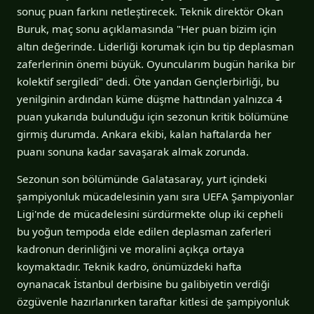
sonuç puan farkını netleştirecek. Teknik direktör Okan
Buruk, maç sonu açıklamasında "Her puan bizim için
altın değerinde. Liderliği korumak için bu tip deplasman
zaferlerinin önemi büyük. Oyuncularım bugün harika bir
kolektif sergiledi" dedi. Öte yandan Gençlerbirliği, bu
yenilginin ardından küme düşme hattından yalnızca 4
puan yukarıda bulunduğu için sezonun kritik bölümüne
girmiş durumda. Ankara ekibi, kalan haftalarda her
puanı sonuna kadar savaşarak almak zorunda.
Sezonun son bölümünde Galatasaray, yurt içindeki
şampiyonluk mücadelesinin yanı sıra UEFA Şampiyonlar
Ligi'nde de mücadelesini sürdürmekte olup iki cepheli
bu yoğun tempoda elde edilen deplasman zaferleri
kadronun derinliğini ve moralini açıkça ortaya
koymaktadır. Teknik kadro, önümüzdeki hafta
oynanacak İstanbul derbisine bu galibiyetin verdiği
özgüvenle hazırlanırken taraftar kitlesi de şampiyonluk