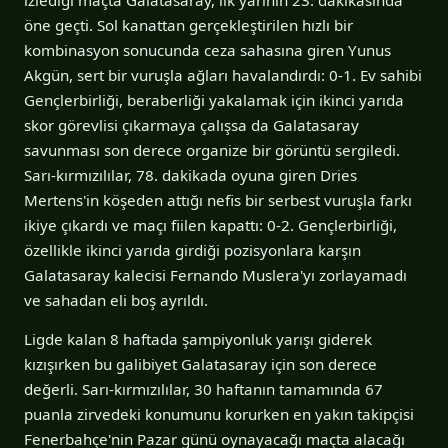
öne geçti. Sol kanattan gerçekleştirilen hızlı bir
kombinasyon sonucunda ceza sahasına giren Yunus
Akgün, sert bir vuruşla ağları havalandırdı: 0-1. Ev sahibi
Gençlerbirliği, beraberliği yakalamak için ikinci yarıda
skor görevlisi çıkarmaya çalışsa da Galatasaray
savunması son derece organize bir görüntü sergiledi.
Sarı-kırmızılılar, 78. dakikada oyuna giren Dries
Mertens'in köşeden attığı nefis bir serbest vuruşla farkı
ikiye çıkardı ve maçı fiilen kapattı: 0-2. Gençlerbirliği,
özellikle ikinci yarıda girdiği pozisyonlara karşın
Galatasaray kalecisi Fernando Muslera'yı zorlayamadı
ve sahadan eli boş ayrıldı.
Ligde kalan 8 haftada şampiyonluk yarışı giderek
kızışırken bu galibiyet Galatasaray için son derece
değerli. Sarı-kırmızılılar, 30 haftanın tamamında 67
puanla zirvedeki konumunu korurken en yakın takipçisi
Fenerbahçe'nin Pazar günü oynayacağı maçta alacağı