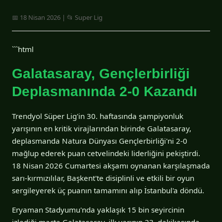
📅 18 Nisan 2026 | 📂 Super Lig
```html
Galatasaray, Gençlerbirliği
Deplasmanında 2-0 Kazandı
Trendyol Süper Lig'in 30. haftasında şampiyonluk
yarışının en kritik virajlarından birinde Galatasaray,
deplasmanda Natura Dünyası Gençlerbirliği'ni 2-0
mağlup ederek puan cetvelindeki liderliğini pekiştirdi.
18 Nisan 2026 Cumartesi akşamı oynanan karşılaşmada
sarı-kırmızılılar, Başkent'te disiplinli ve etkili bir oyun
sergileyerek üç puanın tamamını alıp İstanbul'a döndü.
Eryaman Stadyumu'nda yaklaşık 15 bin seyircinin
izlediği maçta Galatasaray, ilk yarının 23. dakikasında