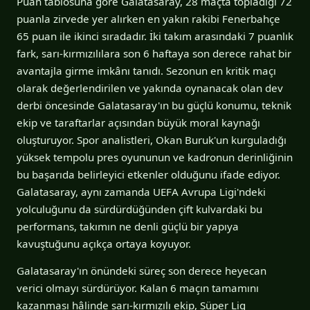
Puan tablosuna göre Galatasaray, 28 maçta topladığı 72
puanla zirvede yer alırken en yakın rakibi Fenerbahçe
65 puan ile ikinci sıradadır. İki takım arasındaki 7 puanlık
fark, sarı-kırmızılılara son 6 haftaya son derece rahat bir
avantajla girme imkânı tanıdı. Sezonun en kritik maçı
olarak değerlendirilen ve yakında oynanacak olan dev
derbi öncesinde Galatasaray'ın bu güçlü konumu, teknik
ekip ve taraftarlar açısından büyük moral kaynağı
oluşturuyor. Spor analistleri, Okan Buruk'un kurguladığı
yüksek tempolu pres oyununun ve kadronun derinliğinin
bu başarıda belirleyici etkenler olduğunu ifade ediyor.
Galatasaray, aynı zamanda UEFA Avrupa Ligi'ndeki
yolculuğunu da sürdürdüğünden çift kulvardaki bu
performans, takımın ne denli güçlü bir yapıya
kavuştuğunu açıkça ortaya koyuyor.
Galatasaray'ın önündeki süreç son derece heyecan
verici olmayı sürdürüyor. Kalan 6 maçın tamamını
kazanması hâlinde sarı-kırmızılı ekip, Süper Lig