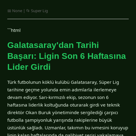
📅 None | 📂 Super Lig
```html
Galatasaray'dan Tarihi
Başarı: Ligin Son 6 Haftasına
Lider Girdi
Türk futbolunun köklü kulübü Galatasaray, Süper Lig
tarihine geçme yolunda emin adımlarla ilerlemeye
devam ediyor. Sarı-kırmızılı ekip, sezonun son 6
haftasına liderlik koltuğunda oturarak girdi ve teknik
direktör Okan Buruk yönetiminde sergilediği çarpıcı
futbolla şampiyonluk yarışında rakiplerine büyük
üstünlük sağladı. Uzmanlar, takımın bu ivmesini koruyup
ligin kalan haftalarında da galibiyet serisi yakalamaya