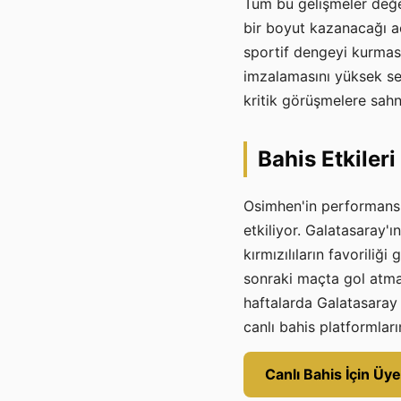
Tüm bu gelişmeler değer
bir boyut kazanacağı a
sportif dengeyi kurması
imzalamasını yüksek ses
kritik görüşmelere sah
Bahis Etkileri
Osimhen'in performansı 
etkiliyor. Galatasaray'
kırmızılıların favoriliğ
sonraki maçta gol atmas
haftalarda Galatasaray 
canlı bahis platformları
Canlı Bahis İçin Üye