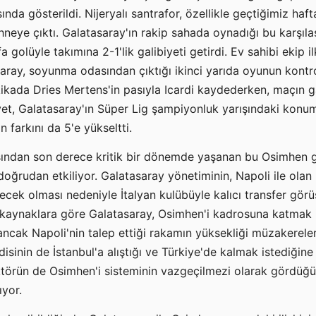
sında gösterildi. Nijeryalı santrafor, özellikle geçtiğimiz haf
eye çıktı. Galatasaray'ın rakip sahada oynadığı bu karşıl
 golüyle takımına 2-1'lik galibiyeti getirdi. Ev sahibi ekip i
aray, soyunma odasından çıktığı ikinci yarıda oyunun kont
akikada Dries Mertens'in pasıyla Icardi kaydederken, maçın g
yet, Galatasaray'ın Süper Lig şampiyonluk yarışındaki konu
n farkını da 5'e yükseltti.
sından son derece kritik bir dönemde yaşanan bu Osimhen g
doğrudan etkiliyor. Galatasaray yönetiminin, Napoli ile olan 
cek olması nedeniyle İtalyan kulübüyle kalıcı transfer görü
çi kaynaklara göre Galatasaray, Osimhen'i kadrosuna katmak i
ancak Napoli'nin talep ettiği rakamın yüksekliği müzakereleri
inin de İstanbul'a alıştığı ve Türkiye'de kalmak istediğine d
irektörün de Osimhen'i sisteminin vazgeçilmezi olarak gördü
ıyor.