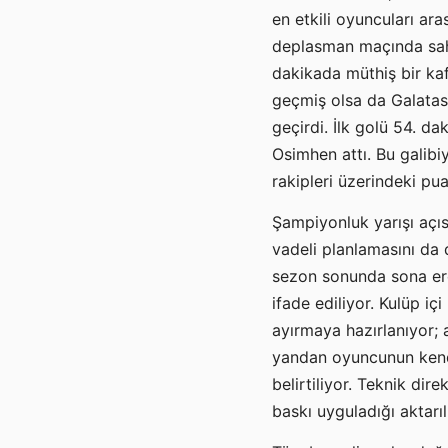
en etkili oyuncuları ara
deplasman maçında sahn
dakikada müthiş bir kafa
geçmiş olsa da Galatas
geçirdi. İlk golü 54. d
Osimhen attı. Bu galibi
rakipleri üzerindeki pua
Şampiyonluk yarışı açı
vadeli planlamasını da 
sezon sonunda sona ere
ifade ediliyor. Kulüp i
ayırmaya hazırlanıyor; 
yandan oyuncunun kendis
belirtiliyor. Teknik d
baskı uyguladığı aktarıl