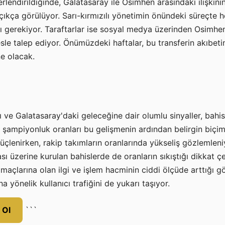
lendirildiğinde, Galatasaray ile Osimhen arasındaki ilişkin
çıkça görülüyor. Sarı-kırmızılı yönetimin önündeki süreçte 
 gerekiyor. Taraftarlar ise sosyal medya üzerinden Osimhen'
le talep ediyor. Önümüzdeki haftalar, bu transferin akıbetin
ne olacak.
ve Galatasaray'daki geleceğine dair olumlu sinyaller, bahi
ın şampiyonluk oranları bu gelişmenin ardından belirgin biçi
i güçlenirken, rakip takımların oranlarında yükseliş gözlemlen
ı üzerine kurulan bahislerde de oranların sıkıştığı dikkat ç
maçlarına olan ilgi ve işlem hacminin ciddi ölçüde arttığı 
na yönelik kullanıcı trafiğini de yukarı taşıyor.
 Ol
```