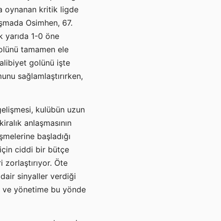
ta oynanan kritik ligde
aşmada Osimhen, 67.
lk yarıda 1-0 öne
rolünü tamamen ele
alibiyet golünü işte
munu sağlamlaştırırken,
elişmesi, kulübün uzun
kiralık anlaşmasının
şmelerine başladığı
çin ciddi bir bütçe
 zorlaştırıyor. Öte
air sinyaller verdiği
ğü ve yönetime bu yönde