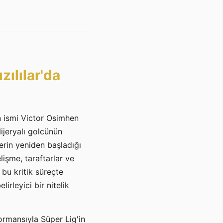
ılılar'da
n ismi Victor Osimhen
Nijeryalı golcünün
erin yeniden başladığı
lişme, taraftarlar ve
bu kritik süreçte
rleyici bir nitelik
ormansıyla Süper Lig'in