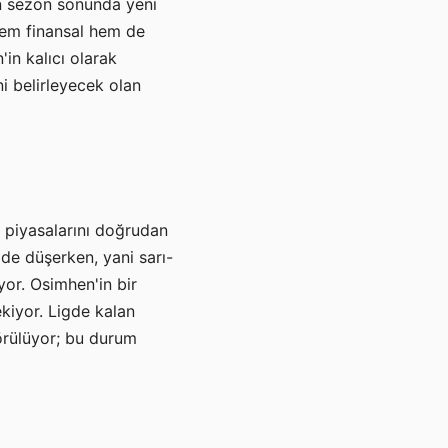
in sezon sonunda yeni
hem finansal hem de
in kalıcı olarak
i belirleyecek olan
s piyasalarını doğrudan
mde düşerken, yani sarı-
iyor. Osimhen'in bir
ekiyor. Ligde kalan
görülüyor; bu durum