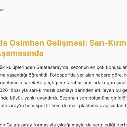
fer
da Osimhen Gelişmesi: Sarı-Kırmız
 Aşamasında
ük kulüplerinden Galatasaray'da, sezonun en çok konuşula
lişme yaşandığı öğrenildi. Fotospor'da yer alan habere göre, 
önetiminin harekete geçtiği ve taraflar arasındaki görüşmel
026 itibarıyla sarı-kırmızılı camiayı derinden etkileyen bu ge
ında büyük yankı uyandırdı. Sezonun son bölümüne girildiği 
tasaray'ın hem sportif hem de mali planlaması açısından beli
n Galatasaray formasıyla çıktığı maçlarda sergilediği perf