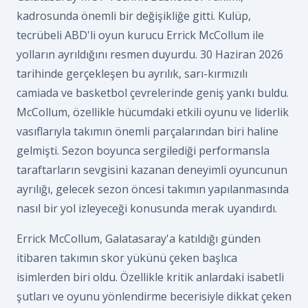
kadrosunda önemli bir değişikliğe gitti. Kulüp,
tecrübeli ABD'li oyun kurucu Errick McCollum ile
yolların ayrıldığını resmen duyurdu. 30 Haziran 2026
tarihinde gerçekleşen bu ayrılık, sarı-kırmızılı
camiada ve basketbol çevrelerinde geniş yankı buldu.
McCollum, özellikle hücumdaki etkili oyunu ve liderlik
vasıflarıyla takımın önemli parçalarından biri haline
gelmişti. Sezon boyunca sergilediği performansla
taraftarların sevgisini kazanan deneyimli oyuncunun
ayrılığı, gelecek sezon öncesi takımın yapılanmasında
nasıl bir yol izleyeceği konusunda merak uyandırdı.
Errick McCollum, Galatasaray'a katıldığı günden
itibaren takımın skor yükünü çeken başlıca
isimlerden biri oldu. Özellikle kritik anlardaki isabetli
şutları ve oyunu yönlendirme becerisiyle dikkat çeken