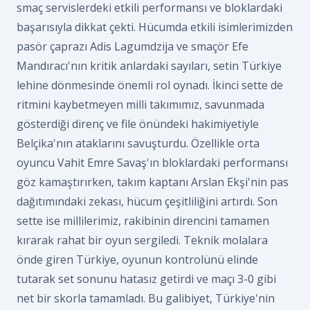
smaç servislerdeki etkili performansı ve bloklardaki
başarısıyla dikkat çekti. Hücumda etkili isimlerimizden
pasör çaprazı Adis Lagumdzija ve smaçör Efe
Mandıracı'nın kritik anlardaki sayıları, setin Türkiye
lehine dönmesinde önemli rol oynadı. İkinci sette de
ritmini kaybetmeyen milli takımımız, savunmada
gösterdiği direnç ve file önündeki hakimiyetiyle
Belçika'nın ataklarını savuşturdu. Özellikle orta
oyuncu Vahit Emre Savaş'ın bloklardaki performansı
göz kamaştırırken, takım kaptanı Arslan Ekşi'nin pas
dağıtımındaki zekası, hücum çeşitliliğini artırdı. Son
sette ise millilerimiz, rakibinin direncini tamamen
kırarak rahat bir oyun sergiledi. Teknik molalara
önde giren Türkiye, oyunun kontrolünü elinde
tutarak set sonunu hatasız getirdi ve maçı 3-0 gibi
net bir skorla tamamladı. Bu galibiyet, Türkiye'nin