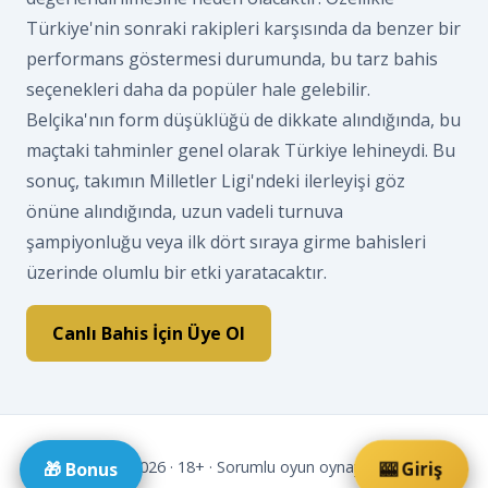
Türkiye'nin sonraki rakipleri karşısında da benzer bir
performans göstermesi durumunda, bu tarz bahis
seçenekleri daha da popüler hale gelebilir.
Belçika'nın form düşüklüğü de dikkate alındığında, bu
maçtaki tahminler genel olarak Türkiye lehineydi. Bu
sonuç, takımın Milletler Ligi'ndeki ilerleyişi göz
önüne alındığında, uzun vadeli turnuva
şampiyonluğu veya ilk dört sıraya girme bahisleri
üzerinde olumlu bir etki yaratacaktır.
Canlı Bahis İçin Üye Ol
© 2026 · 18+ · Sorumlu oyun oynayin.
🎰 Giriş
🎁 Bonus