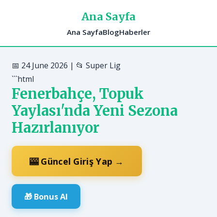
Ana Sayfa
Ana Sayfa
Blog
Haberler
📅 24 June 2026 | 📂 Super Lig
```html
Fenerbahçe, Topuk
Yaylası'nda Yeni Sezona
Hazırlanıyor
🎰 Güncel Giriş Yap →
🎁 Bonus Al