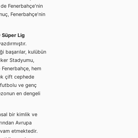
e de Fenerbahçe'nin
 sonuç, Fenerbahçe'nin
 Süper Lig
yazdırmıştır.
i başarılar, kulübün
 Ülker Stadyumu,
se Fenerbahçe, hem
ek çift cephede
 futbolu ve genç
sezonun en dengeli
sal bir kimlik ve
larından Avrupa
evam etmektedir.