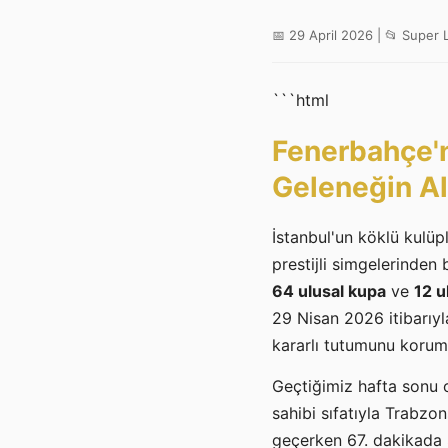
📅 29 April 2026 | 📂 Super 
```html
Fenerbahçe'ni
Geleneğin Alt
İstanbul'un köklü kulü
prestijli simgelerinden 
64 ulusal kupa
ve
12 u
29 Nisan 2026 itibarıy
kararlı tutumunu korum
Geçtiğimiz hafta sonu 
sahibi sıfatıyla Trabzo
geçerken 67. dakikada