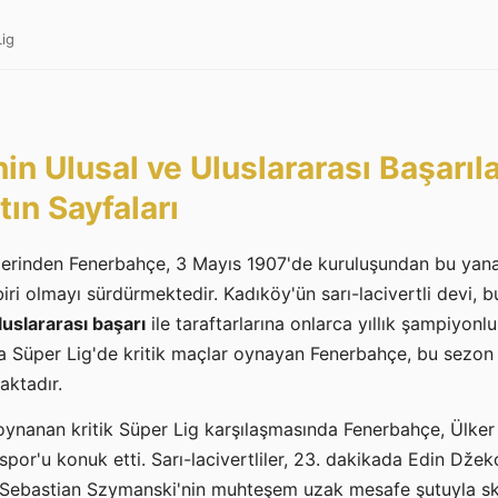
Lig
n Ulusal ve Uluslararası Başarılar
ın Sayfaları
plerinden Fenerbahçe, 3 Mayıs 1907'de kuruluşundan bu yan
biri olmayı sürdürmektedir. Kadıköy'ün sarı-lacivertli devi, 
luslararası başarı
ile taraftarlarına onlarca yıllık şampiyonl
la Süper Lig'de kritik maçlar oynayan Fenerbahçe, bu sezon
aktadır.
oynanan kritik Süper Lig karşılaşmasında Fenerbahçe, Ülke
nspor'u konuk etti. Sarı-lacivertliler, 23. dakikada Edin Dže
 Sebastian Szymanski'nin muhteşem uzak mesafe şutuyla s