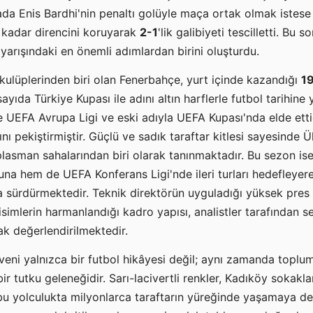
ada Enis Bardhi'nin penaltı golüyle maça ortak olmak istes
kadar direncini koruyarak
2-1
'lik galibiyeti tescilletti. Bu
arışındaki en önemli adımlardan birini oluşturdu.
k kulüplerinden biri olan Fenerbahçe, yurt içinde kazandığı
19
yıda Türkiye Kupası ile adını altın harflerle futbol tarihine 
e UEFA Avrupa Ligi ve eski adıyla UEFA Kupası'nda elde ettiğ
ını pekiştirmiştir. Güçlü ve sadık taraftar kitlesi sayesinde
plasman sahalarından biri olarak tanınmaktadır. Bu sezon i
na hem de UEFA Konferans Ligi'nde ileri turları hedefleyer
la sürdürmektedir. Teknik direktörün uyguladığı yüksek pres
isimlerin harmanlandığı kadro yapısı, analistler tarafından 
k değerlendirilmektedir.
eni yalnızca bir futbol hikâyesi değil; aynı zamanda toplum
bir tutku geleneğidir. Sarı-lacivertli renkler, Kadıköy sokak
u yolculukta milyonlarca taraftarın yüreğinde yaşamaya d