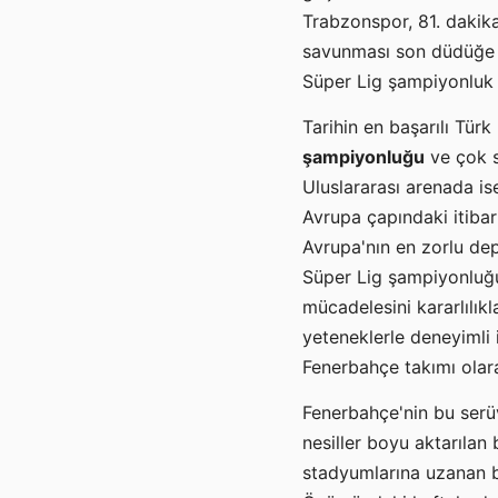
Trabzonspor, 81. dakik
savunması son düdüğe 
Süper Lig şampiyonluk y
Tarihin en başarılı Tür
şampiyonluğu
ve çok sa
Uluslararası arenada is
Avrupa çapındaki itibar
Avrupa'nın en zorlu de
Süper Lig şampiyonluğu
mücadelesini kararlılık
yeteneklerle deneyimli 
Fenerbahçe takımı olara
Fenerbahçe'nin bu serüv
nesiller boyu aktarılan 
stadyumlarına uzanan b