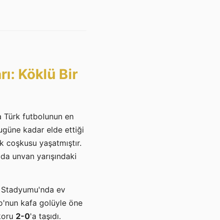
ı: Köklü Bir
a Türk futbolunun en
bugüne kadar elde ettiği
uk coşkusu yaşatmıştır.
 da unvan yarışındaki
r Stadyumu'nda ev
ko'nun kafa golüyle öne
koru
2-0
'a taşıdı.