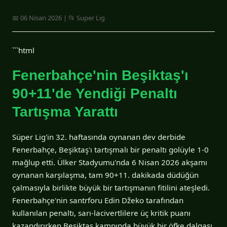
📅 06 Nisan 2026 | 📂 Super Lig
```html
Fenerbahçe'nin Beşiktaş'ı
90+11'de Yendiği Penaltı
Tartışma Yarattı
Süper Lig'in 32. haftasında oynanan dev derbide
Fenerbahçe, Beşiktaş'ı tartışmalı bir penaltı golüyle 1-0
mağlup etti. Ülker Stadyumu'nda 6 Nisan 2026 akşamı
oynanan karşılaşma, tam 90+11. dakikada düdüğün
çalmasıyla birlikte büyük bir tartışmanın fitilini ateşledi.
Fenerbahçe'nin santrforu Edin Džeko tarafından
kullanılan penaltı, sarı-lacivertlilere üç kritik puanı
kazandırırken Beşiktaş kampında büyük bir öfke dalgası