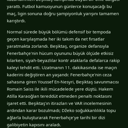
yarattı. Futbol kamuoyunun günlerce konuşacağı bu
maç, ligin sonuna doğru şampiyonluk yarışını tamamen
karıştırdı.
Normal sürede büyük bölümü defensif bir tempoda
geçen karşılaşmada her iki takım da net fırsatlar
yaratmakta zorlandı. Beşiktaş, organize defansıyla
Fenerbahçe'nin hücum oyununu büyük ölçüde etkisiz
kılarken, siyah-beyazlılar kontr ataklarla defalarca rakip
kaleyi tehdit etti. Uzatmanın 11. dakikasında ise maçın
kaderini değiştiren an yaşandı: Fenerbahçe'nin ceza
sahasına giren Youssef En-Nesyri, Beşiktaş savunmacısı
Romain Saiss ile ikili mücadelede yere düştü. Hakem
Atilla Karaoğlan tereddüt etmeden penaltı noktasını
işaret etti. Beşiktaş'ın itirazları ve VAR incelemesinin
ardından karar bozulmadı; Džeko soğukkanlılıkla topu
ağlarla buluşturarak Fenerbahçe'ye tarihi bir dizi
galibiyetin kapısını araladı.