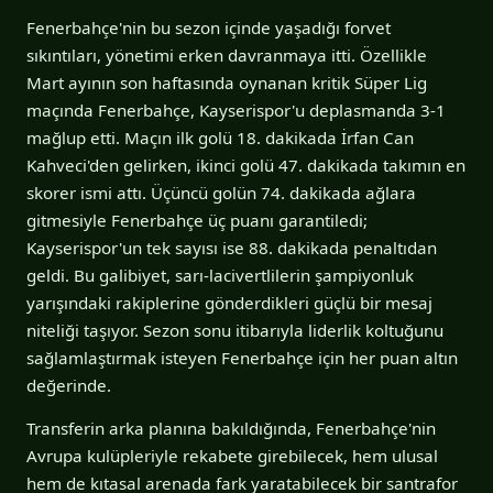
Fenerbahçe'nin bu sezon içinde yaşadığı forvet
sıkıntıları, yönetimi erken davranmaya itti. Özellikle
Mart ayının son haftasında oynanan kritik Süper Lig
maçında Fenerbahçe, Kayserispor'u deplasmanda 3-1
mağlup etti. Maçın ilk golü 18. dakikada İrfan Can
Kahveci'den gelirken, ikinci golü 47. dakikada takımın en
skorer ismi attı. Üçüncü golün 74. dakikada ağlara
gitmesiyle Fenerbahçe üç puanı garantiledi;
Kayserispor'un tek sayısı ise 88. dakikada penaltıdan
geldi. Bu galibiyet, sarı-lacivertlilerin şampiyonluk
yarışındaki rakiplerine gönderdikleri güçlü bir mesaj
niteliği taşıyor. Sezon sonu itibarıyla liderlik koltuğunu
sağlamlaştırmak isteyen Fenerbahçe için her puan altın
değerinde.
Transferin arka planına bakıldığında, Fenerbahçe'nin
Avrupa kulüpleriyle rekabete girebilecek, hem ulusal
hem de kıtasal arenada fark yaratabilecek bir santrafor