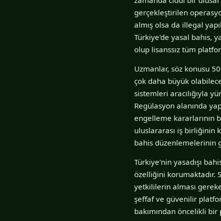
gerçekleştirilen operasyo
almış olsa da illegal yapı
Türkiye'de yasal bahis, 
olup lisanssız tüm platf
Uzmanlar, söz konusu 50 
çok daha büyük olabileceğ
sistemleri aracılığıyla y
Regülasyon alanında yapı
engelleme kararlarının bel
uluslararası iş birliğini
bahis düzenlemelerinin 
Türkiye'nin yasadışı bah
özelliğini korumaktadır.
yetkililerin alması gere
şeffaf ve güvenilir platf
bakımından öncelikli bir 