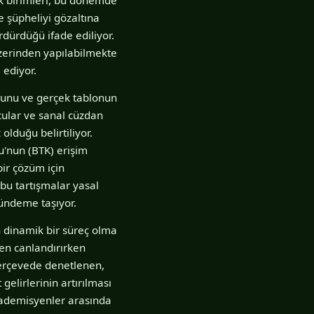
e şüpheliyi gözaltına
ürdürdüğü ifade ediliyor.
üzerinden yapılabilmekte
 ediyor.
uğunu ve gerçek tablonun
ucular ve sanal cüzdan
olduğu belirtiliyor.
u'nun (BTK) erişim
bir çözüm için
 bu tartışmalar yasal
ündeme taşıyor.
n dinamik bir süreç olma
den canlandırırken
çerçevede denetlenen,
elirlerinin artırılması
akademisyenler arasında