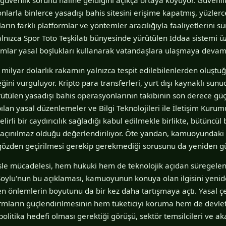
nlarla binlerce yasadışı bahis sitesini erişime kapatmış, yüzlerc
ların farklı platformlar ve yöntemler aracılığıyla faaliyetlerini s
yalnızca Spor Toto Teşkilatı bünyesinde yürütülen İddaa sistemi 
ormlar yasal boşlukları kullanarak vatandaşlara ulaşmaya devam
milyar dolarlık rakamın yalnızca tespit edilebilenlerden oluşt
ini vurguluyor. Kripto para transferleri, yurt dışı kaynaklı sun
ürütülen yasadışı bahis operasyonlarının takibinin son derece güç 
lan yasal düzenlemeler ve Bilgi Teknolojileri ile İletişim Kurum
irli bir caydırıcılık sağladığı kabul edilmekle birlikte, bütüncül 
n kaçınılmaz olduğu değerlendiriliyor. Öte yandan, kamuoyundaki
gözden geçirilmesi gerekip gerekmediği sorusunu da yeniden g
isle mücadelesi, hem hukuki hem de teknolojik açıdan süregele
 Soylu'nun bu açıklaması, kamuoyunun konuya olan ilgisini yeni
ken önlemlerin boyutunu da bir kez daha tartışmaya açtı. Yasal 
ormların güçlendirilmesinin hem tüketiciyi koruma hem de devlet g
politika hedefi olması gerektiği görüşü, sektör temsilcileri ve 