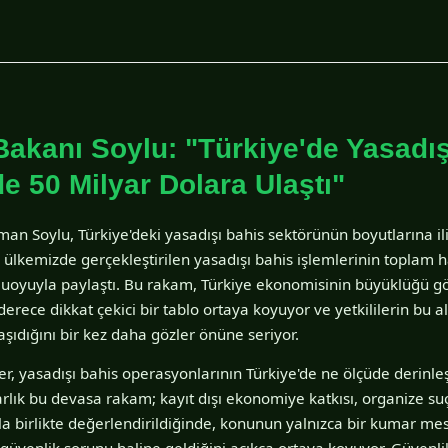
 Bakanı Soylu: "Türkiye'de Yasadı
e 50 Milyar Dolara Ulaştı"
yman Soylu, Türkiye'deki yasadışı bahis sektörünün boyutlarına ili
a ülkemizde gerçekleştirilen yasadışı bahis işlemlerinin toplam 
amuoyuyla paylaştı. Bu rakam, Türkiye ekonomisinin büyüklüğü 
rece dikkat çekici bir tablo ortaya koyuyor ve yetkililerin bu 
taşıdığını bir kez daha gözler önüne seriyor.
ler, yasadışı bahis operasyonlarının Türkiye'de ne ölçüde derinle
arlık bu devasa rakam; kayıt dışı ekonomiye katkısı, organize suç
la birlikte değerlendirildiğinde, konunun yalnızca bir kumar mes
 güvenlik sorunu haline geldiğini açıkça ortaya koyuyor. Güvenl