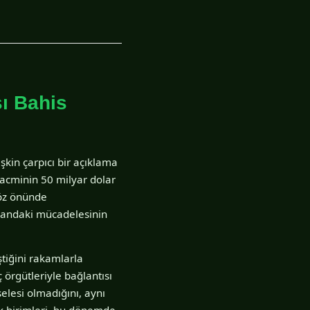
şı Bahis
şkin çarpıcı bir açıklama
hacminin 50 milyar dolar
göz önünde
alandaki mücadelesinin
ştiğini rakamlarla
 örgütleriyle bağlantısı
elesi olmadığını, aynı
ik birimleri, bu dönemde