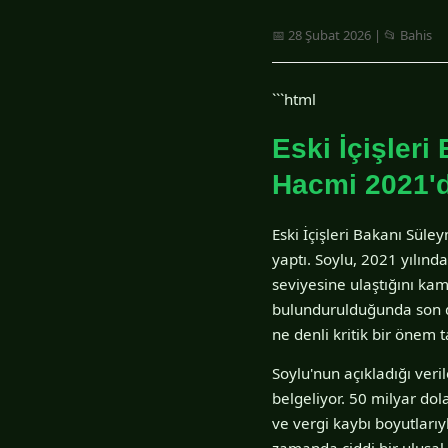
📅 28 Şubat 2026 | 📂 Bahis
```html
Eski İçişleri
Hacmi 2021'd
Eski İçişleri Bakanı Süle
yaptı. Soylu, 2021 yılınd
seviyesine ulaştığını k
bulundurulduğunda son de
ne denli kritik bir önem 
Soylu'nun açıkladığı veri
belgeliyor. 50 milyar dol
ve vergi kaybı boyutlarıy
zamanda ciddi bir ulusal