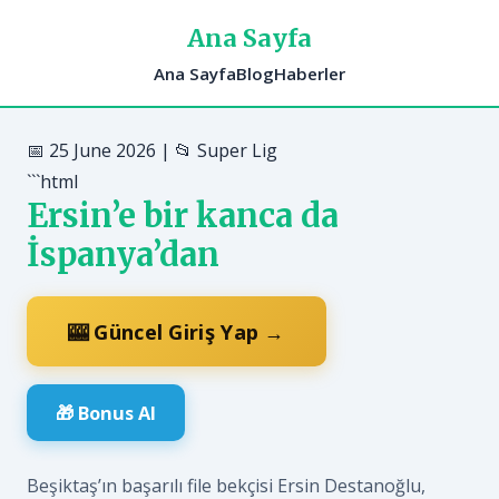
Ana Sayfa
Ana Sayfa
Blog
Haberler
📅 25 June 2026 | 📂 Super Lig
```html
Ersin’e bir kanca da
İspanya’dan
🎰 Güncel Giriş Yap →
🎁 Bonus Al
Beşiktaş’ın başarılı file bekçisi Ersin Destanoğlu,