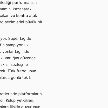
ilediği performansın
tamamını kazanarak
çıkan ve kontra atak
ro seçimlerini büyük bir
iyor. Süper Lig'de
afın şampiyonluk
iyonlar Ligi'nde
ki varlığını güvence
skısı, sözleşme
cek. Türk futbolunun
larca gönlü tek bir
saatlerinde platformların
i. Kulüp yetkilileri,
nlara ilişkin duyurunun