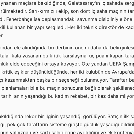
oynanan maçlara bakıldığında, Galatasaray'ın iç sahada serg
rülmektedir. Sarı-kırmızılı ekip, son dört iç saha maçının 
edi. Fenerbahçe ise deplasmandaki savunma disipliniyle öne 
li kullanan bir yapı sergiledi. Her iki teknik direktör de kad
r.
ından ele alındığında bu derbinin önemi daha da belirginleş
talar kala yaşanan bu kritik karşılaşma, üç puanı kapan tar
nlük elde edeceğini ortaya koyuyor. Öte yandan UEFA Şamp
k kritik eşikler düşünüldüğünde, her iki kulübün de Avrupa'da
açı kazanmaktan başka bir seçeneği bulunmuyor. Taraftar ba
 planlamaları bile bu maçın sonucuna bağlı olarak şekillene
 tarihi anın yaşandığı bu kadim rekabet, bir kez daha milyon
akıldığında rekor bir ilginin yaşandığı görülüyor. Satışın ilk 
ğı, pek çok taraftarın sisteme girişte güçlük yaşadığı bildirild
nün yalnızca üye kartı sahiplerine ayrıldığını ve ek kontenja