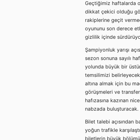
Geçtiğimiz haftalarda 
dikkat çekici olduğu gö
rakiplerine geçit verm
oyununu son derece etki
gizlilik içinde sürdürüyo
Şampiyonluk yarışı açıs
sezon sonuna sayılı haf
yolunda büyük bir üstü
temsilimizi belirleyece
altına almak için bu m
görüşmeleri ve transfer
hafızasına kazınan nice
nabzada buluşturacak.
Bilet talebi açısından b
yoğun trafikle karşılaştı
biletlerin büyük bölümü