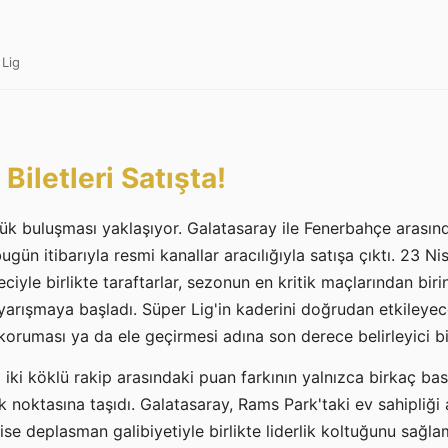
 Lig
Biletleri Satışta!
ük buluşması yaklaşıyor. Galatasaray ile Fenerbahçe arası
bugün itibarıyla resmi kanallar aracılığıyla satışa çıktı. 23 N
eciyle birlikte taraftarlar, sezonun en kritik maçlarından bir
le yarışmaya başladı. Süper Lig'in kaderini doğrudan etkileye
 koruması ya da ele geçirmesi adına son derece belirleyici bir
iki köklü rakip arasındaki puan farkının yalnızca birkaç b
k noktasına taşıdı. Galatasaray, Rams Park'taki ev sahipliği 
se deplasman galibiyetiyle birlikte liderlik koltuğunu sağla