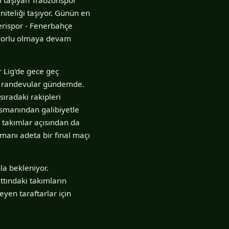
niteliği taşıyor. Günün en
erispor - Fenerbahçe
 zorlu olmaya devam
r Lig'de gece geç
ci randevular gündemde.
sıradaki rakipleri
asmanından galibiyetle
takımlar açısından da
smanı adeta bir final maçı
a bekleniyor.
tındaki takımların
yen taraftarlar için