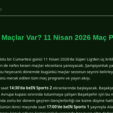
ig
Maçlar Var? 11 Nisan 2026 Maç 
dolu bir Cumartesi günü! 11 Nisan 2026'da Süper Lig'den üç kriti
en de nefes kesen maçlar ekranlara yansıyacak. Şampiyonluk yarı
 bu heyecanlı dönemde bugünkü maçlar sezonun seyrini belirleyeb
nü merak edilen tüm maç programı ve yayın akışı.
ı saat
14:30'da beIN Sports 2
ekranlarında başlayacak. Başakşe
or. Avrupa kupası sınırında tutunmaya çalışan Başakşehir için bu 
a zorlu bir dönem geçiren Gençlerbirliği ise küme düşme hat
Günün ikinci maçında saat
17:00'de beIN Sports 1
yayınıyla Al
por'u konuk ediyor. Şampiyonluk yarışında her puan altın değer