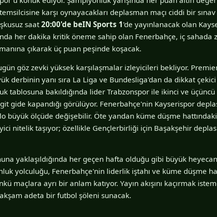
 temsilcisine karşı oynayacakları deplasman maçı ciddi bir sınav 
kuşkusuz saat
20:00'de beIN Sports 1
'de yayınlanacak olan Kays
ında her dakika kritik öneme sahip olan Fenerbahçe, iç sahada
manına çıkarak üç puan peşinde koşacak.
ün göz zevki yüksek karşılaşmalar izleyicileri bekliyor. Premie
k derbinin yanı sıra La Liga ve Bundesliga'dan da dikkat çeki
k tablosuna bakıldığında lider Trabzonspor ile ikinci ve üçüncü 
 git gide kapandığı görülüyor. Fenerbahçe'nin Kayserispor depl
 büyük ölçüde değişebilir. Öte yandan küme düşme hattındaki 
ici nitelik taşıyor; özellikle Gençlerbirliği için Başakşehir depla
una yaklaşıldığında her geçen hafta olduğu gibi büyük heyecanl
uk yolculuğu, Fenerbahçe'nin liderlik iştahı ve küme düşme hat
kü maçlara ayrı bir anlam katıyor. Yayın akışını kaçırmak isteme
 akşam adeta bir futbol şöleni sunacak.