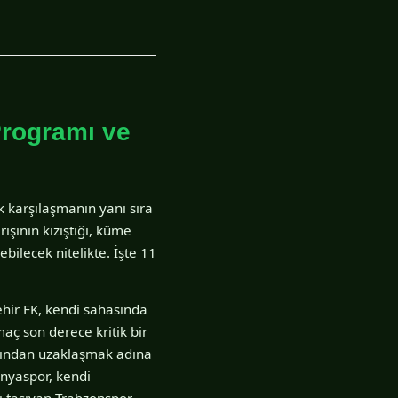
Programı ve
k karşılaşmanın yanı sıra
şının kızıştığı, küme
ilecek nitelikte. İşte 11
hir FK, kendi sahasında
maç son derece kritik bir
tından uzaklaşmak adına
anyaspor, kendi
i taşıyan Trabzonspor