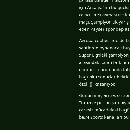
için Antalya'nın bu güçlü
çekici karşılaşması ise 
maçı. Şampiyonluk yarış
eden Kayserispor deplas
Avrupa cephesinde de bug
saatlerde oynanacak büyü
Süper Lig'deki şampiyonlu
arasındaki puan farkının
dönmesi durumunda tablo
bugünkü sonuçlar belirley
özelliği kazanıyor.
Günün maçları sezon son
Trabzonspor'un şampiyonl
çaresiz mücadelesi bugün
beIN Sports kanalları bu