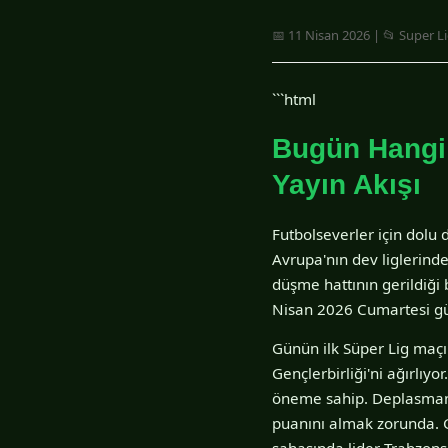
📅 11 Nisan 2026 | 📂 Super L
```html
Bugün Hangi 
Yayın Akışı
Futbolseverler için dolu 
Avrupa'nın dev liglerind
düşme hattının gerildiği
Nisan 2026 Cumartesi gü
Günün ilk Süper Lig maç
Gençlerbirliği'ni ağırlıy
öneme sahip. Deplasmand
puanını almak zorunda. 
sahasında lider Trabzons