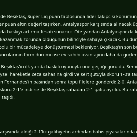
nde Beşiktaş, Süper Lig puan tablosunda lider takipcisi konumu
r puan altın değeri taşırken, Antalyaspor karşısında alınacak üç
 da baskıyı artırma fırsatı sunacak. Öte yandan Antalyaspor d
 kazanmak zorunda olduğunun bilinciyle sahaya çıkacak. Bu du
polu bir mücadeleye dönüştürmesi bekleniyor. Beşiktaş'ın son 
ncularının form durumu ise ev sahibi avantajını daha da güçlend
Beşiktaş'ın ilk yarıda baskılı oyunuyla öne geçtiği görüldü. Sem
ysel hareketle ceza sahasına girdi ve sert şutuyla skoru 1-0'a taşı
n Fernandes'in pasından sonra topu filelere gönderdi: 2-0. Anta
oru 2-1'e indirse de Beşiktaş sahadan 2-1 galip ayrıldı. Bu zafer,
 taşıdı.
arşısında aldığı 2-1'lik galibiyetin ardından bahis piyasalarında