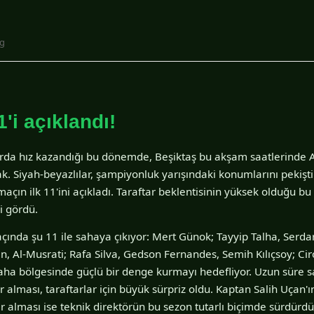
ig
1'i açıklandı!
alarda hız kazandığı bu dönemde, Beşiktaş bu akşam saatlerinde 
. Siyah-beyazlılar, şampiyonluk yarışındaki konumlarını pekiş
maçın ilk 11'ini açıkladı. Taraftar beklentisinin yüksek olduğu 
i gördü.
çında şu 11 ile sahaya çıkıyor: Mert Günok; Tayyip Talha, Serda
n, Al-Musrati; Rafa Silva, Gedson Fernandes, Semih Kılıçsoy; Ci
aha bölgesinde güçlü bir denge kurmayı hedefliyor. Uzun süre sa
r alması, taraftarlar için büyük sürpriz oldu. Kaptan Salih Uçan'
alması ise teknik direktörün bu sezon tutarlı biçimde sürdürdü