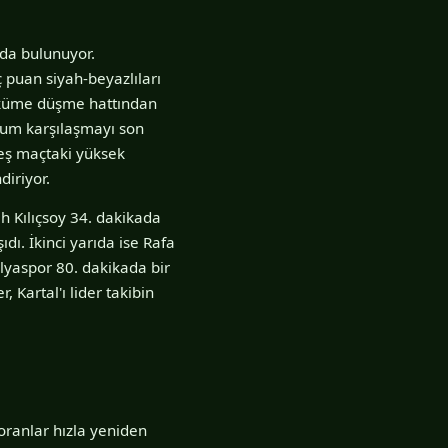
nda bulunuyor.
 puan siyah-beyazlıları
a küme düşme hattından
rum karşılaşmayı son
beş maçtaki yüksek
iriyor.
ih Kılıçsoy 34. dakikada
dı. İkinci yarıda ise Rafa
lyaspor 80. dakikada bir
 Kartal'ı lider takibin
 oranlar hızla yeniden