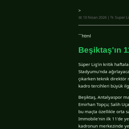
>
📅 10 Nisan 2026 | 📂 Super L
```html
Beşiktaş'ın 1
Süper Lig'in kritik haft
Stadyumu'nda ağırlayacak
çıkarken teknik direktör 
kadro tercihleri büyük ilg
Beşiktaş, Antalyaspor ma
Emirhan Topçu; Salih Uça
bu maçta özellikle orta s
Immobile'nin ilk 11'de ye
kadronun merkezinde yer 