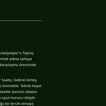
Antalyaspor'u Tüpraş
tirmek adına sahaya
bu karşılaşma öncesinde
r Saatçı, Gabriel Amey,
ro Immobile. Teknik heyet
katlık sürecini atlatan
ın oyun kurucu rolüyle
ğü bir tercih olmaya