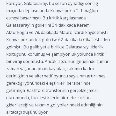
koruyor. Galatasaray, bu sezon oynadığı son lig
maçında deplasmanda Konyaspor'u 2-1 mağlup
etmeyi başarmıştı. Bu kritik karşılaşmada
Galatasaray'ın gollerini 34. dakikada Kerem
Aktürkoğlu ve 78. dakikada Mauro Icardi kaydetmişti.
Konyaspor'un tek golü ise 62. dakikada Cikalleshi'den
gelmişti. Bu galibiyetle birlikte Galatasaray, liderlik
koltuğunu korumuş ve şampiyonluk yolunda kritik
bir virajı dönmüştü. Ancak, sezonun genelinde zaman
zaman yaşanan puan kayıpları, takımın kadro
derinliğinin ve alternatif oyuncu sayısının artırılması
gerektiği yönündeki eleştirileri beraberinde
getirmişti. Rashford transferinin gerçekleşmesi
durumunda, bu eleştirilerin bir nebze olsun
giderileceği ve takımın gol yollarındaki etkinliğinin
artacağı düşünülüyor.