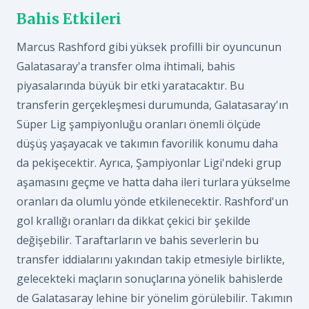
Bahis Etkileri
Marcus Rashford gibi yüksek profilli bir oyuncunun
Galatasaray'a transfer olma ihtimali, bahis
piyasalarında büyük bir etki yaratacaktır. Bu
transferin gerçekleşmesi durumunda, Galatasaray'ın
Süper Lig şampiyonluğu oranları önemli ölçüde
düşüş yaşayacak ve takımın favorilik konumu daha
da pekişecektir. Ayrıca, Şampiyonlar Ligi'ndeki grup
aşamasını geçme ve hatta daha ileri turlara yükselme
oranları da olumlu yönde etkilenecektir. Rashford'un
gol krallığı oranları da dikkat çekici bir şekilde
değişebilir. Taraftarların ve bahis severlerin bu
transfer iddialarını yakından takip etmesiyle birlikte,
gelecekteki maçların sonuçlarına yönelik bahislerde
de Galatasaray lehine bir yönelim görülebilir. Takımın