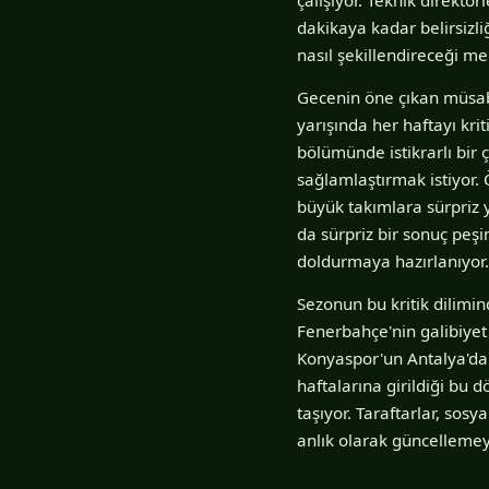
dakikaya kadar belirsizli
nasıl şekillendireceği me
Gecenin öne çıkan müsab
yarışında her haftayı kri
bölümünde istikrarlı bir ç
sağlamlaştırmak istiyor.
büyük takımlara sürpriz y
da sürpriz bir sonuç peş
doldurmaya hazırlanıyor.
Sezonun bu kritik dilimi
Fenerbahçe'nin galibiye
Konyaspor'un Antalya'dan
haftalarına girildiği bu 
taşıyor. Taraftarlar, sos
anlık olarak güncelleme