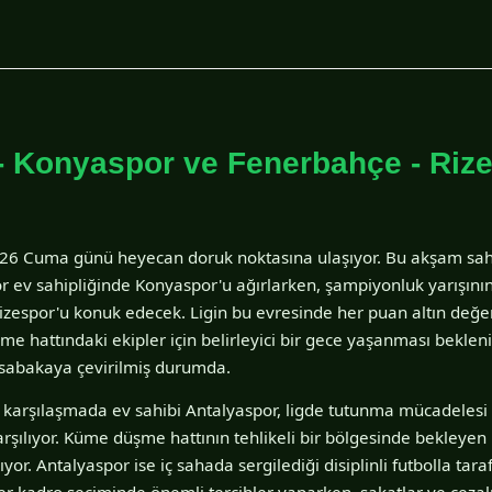
- Konyaspor ve Fenerbahçe - Rize
26 Cuma günü heyecan doruk noktasına ulaşıyor. Bu akşam sahne
 ev sahipliğinde Konyaspor'u ağırlarken, şampiyonluk yarışının
zespor'u konuk edecek. Ligin bu evresinde her puan altın değer
e hattındaki ekipler için belirleyici bir gece yaşanması bekleni
üsabakaya çevirilmiş durumda.
k karşılaşmada ev sahibi Antalyaspor, ligde tutunma mücadeles
şılıyor. Küme düşme hattının tehlikeli bir bölgesinde bekleyen
aşıyor. Antalyaspor ise iç sahada sergilediği disiplinli futbolla t
rler kadro seçiminde önemli tercihler yaparken, sakatlar ve ceza