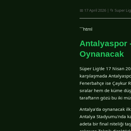
📅 17 April 2026 | 📂 Super Lig
```html
Antalyaspor 
Oynanacak
Süper Lig'de 17 Nisan 20
karşılaşmada Antalyaspor
Fenerbahçe ise Çaykur Ri
sıralar hem de küme düşm
taraftarın gözü bu iki m
Antalya'da oynanacak il
Antalya Stadyumu'nda kar
adeta bir final niteliği t
çalışıyor. Teknik direktö