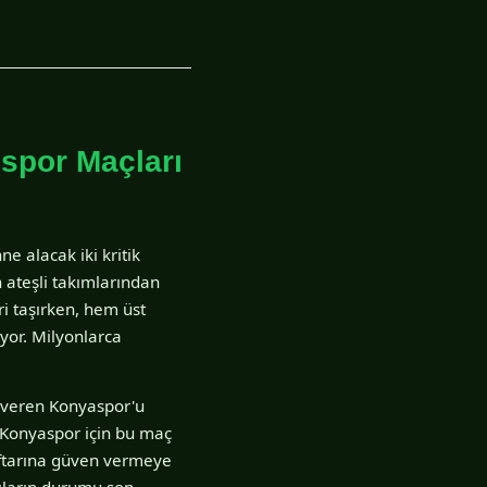
spor Maçları
 alacak iki kritik
 ateşli takımlarından
i taşırken, hem üst
yor. Milyonlarca
i veren Konyaspor'u
 Konyaspor için bu maç
araftarına güven vermeye
lıların durumu son