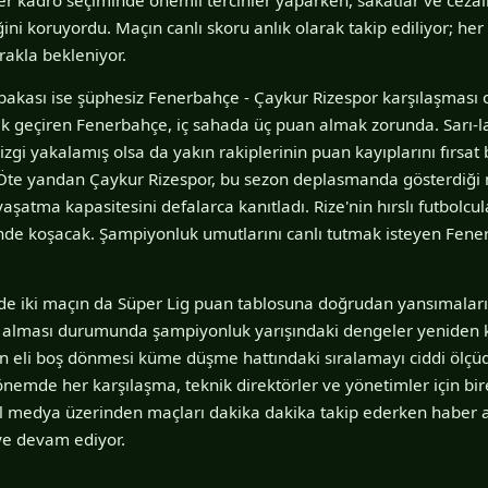
ğini koruyordu. Maçın canlı skoru anlık olarak takip ediliyor; h
rakla bekleniyor.
akası ise şüphesiz Fenerbahçe - Çaykur Rizespor karşılaşması 
tik geçiren Fenerbahçe, iç sahada üç puan almak zorunda. Sarı-la
izgi yakalamış olsa da yakın rakiplerinin puan kayıplarını fırsat b
 Öte yandan Çaykur Rizespor, bu sezon deplasmanda gösterdiği 
aşatma kapasitesini defalarca kanıtladı. Rize'nin hırslı futbolcu
inde koşacak. Şampiyonluk umutlarını canlı tutmak isteyen Fenerb
nde iki maçın da Süper Lig puan tablosuna doğrudan yansımaları
t alması durumunda şampiyonluk yarışındaki dengeler yeniden k
 eli boş dönmesi küme düşme hattındaki sıralamayı ciddi ölçüd
dönemde her karşılaşma, teknik direktörler ve yönetimler için bire
yal medya üzerinden maçları dakika dakika takip ederken haber aj
ye devam ediyor.