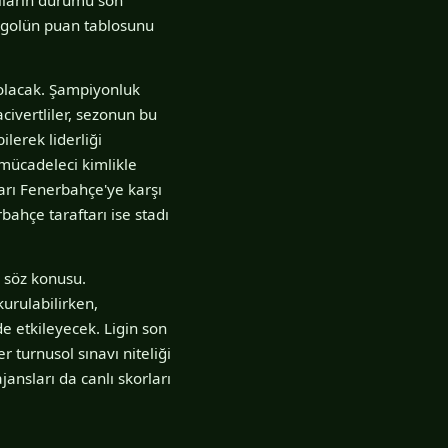
er golün puan tablosunu
olacak. Şampiyonluk
civertliler, sezonun bu
ilerek liderliği
mücadeleci kimlikle
ları Fenerbahçe'ye karşı
ahçe taraftarı ise stadı
 söz konusu.
urulabilirken,
e etkileyecek. Ligin son
r turnusol sınavı niteliği
ansları da canlı skorları